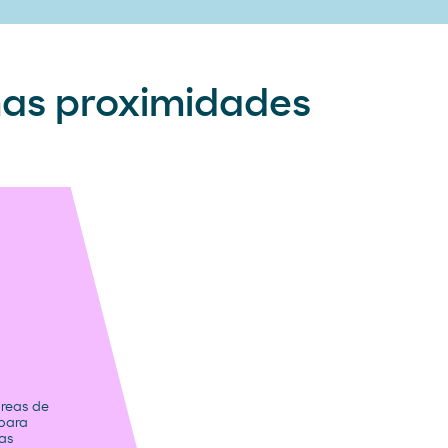
nas proximidades
reas de
para
ias