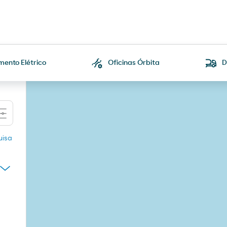
ento Elétrico
Oficinas Órbita
D
uisa