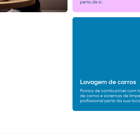
perto de si.
Lavagem de carros
Postos de combustível com 
de carros e sistemas de limp
profissional perto da sua loca