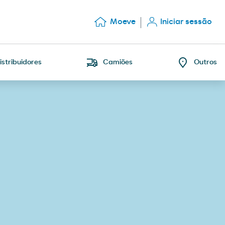
Moeve
Iniciar sessão
istribuidores
Camiões
Outros