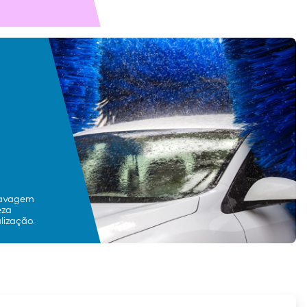
lavagem
eza
lização.