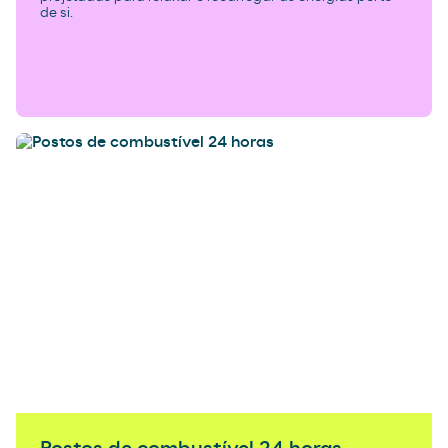
de si.