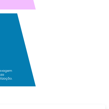
lavagem
eza
lização.