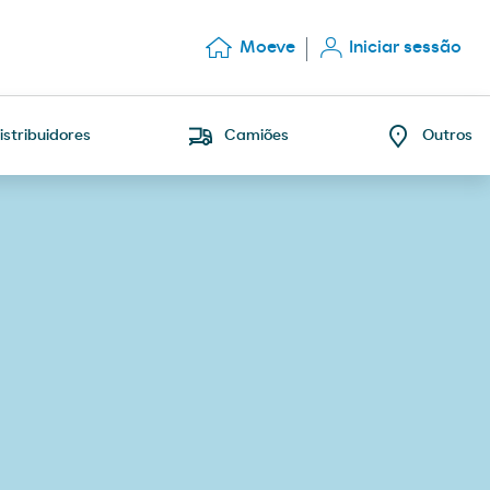
Moeve
Iniciar sessão
istribuidores
Camiões
Outros