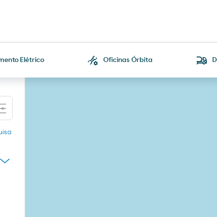
ento Elétrico
Oficinas Órbita
D
uisa