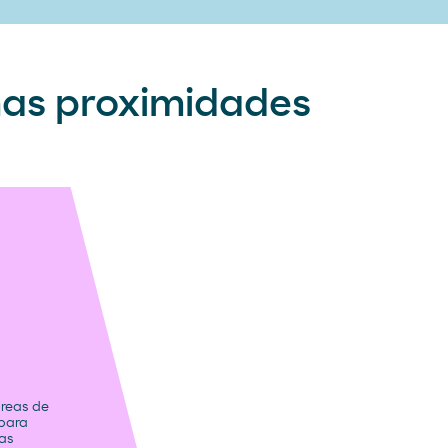
nas proximidades
reas de
para
ias