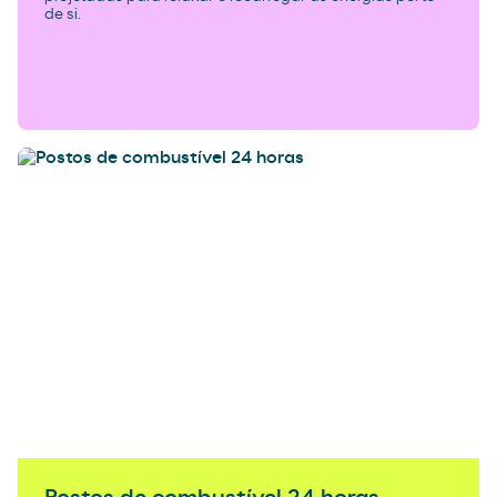
de si.