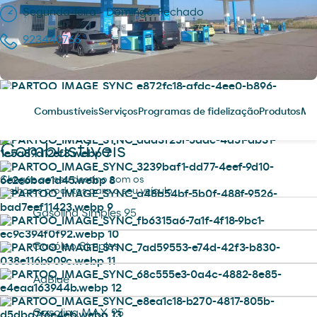
Segunda-feira - Domingo: Fechado
923440766
Combustíveis
Serviços
Programas de fidelização
Produtos
Me
Combustíveis
Chegue ao seu destino com os
melhores produtos para o seu veículo.
Gasolina Simples 95
Gasóleo Simples
AdBlue
Gasolina MAX 95