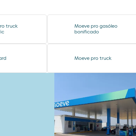
lubricantes durex
desodorante spray axe
minifuet sticks
ro truck
Moeve pro gasóleo
chorizo revilla
ic
bonificado
helado cornet
ard
Moeve pro truck