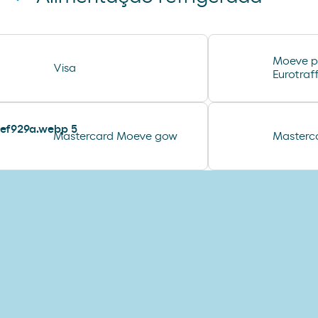
preservativos control
tampax compak
coca cao shake
Moeve p
Visa
jamon curado navidul
Eurotraff
helado magnun
helado calippo
Mastercard Moeve gow
Masterc