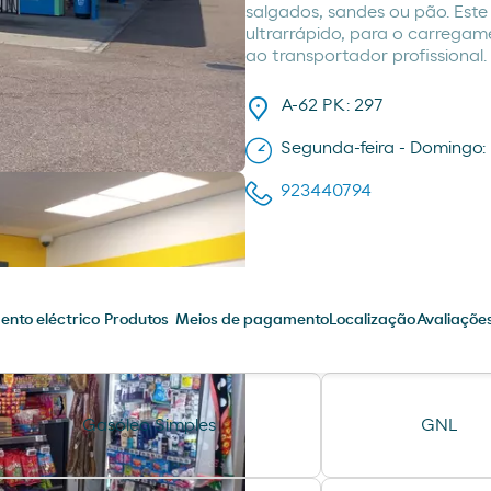
salgados, sandes ou pão. Este
ultrarrápido, para o carregam
ao transportador profissional.
A-62 PK: 297
Segunda-feira - Domingo:
923440794
nto eléctrico
Produtos
Meios de pagamento
Localização
Avaliaçõe
Gasóleo Simples
GNL