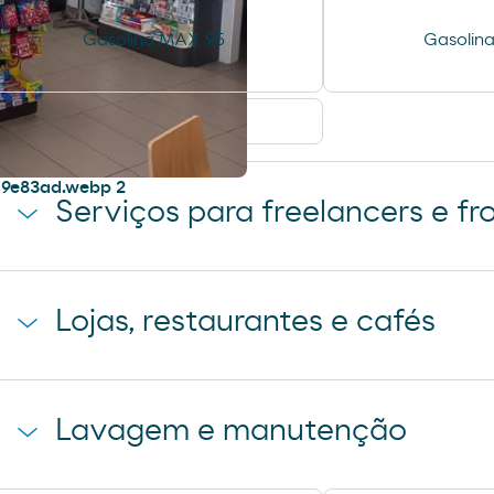
Gasolina MAX 95
Gasolina
Painéis solares
Serviços para freelancers e fr
Estacionamento de camiões
Lojas, restaurantes e cafés
Loja Moeve Market - Depaso
Pão de forno
Lavagem e manutenção