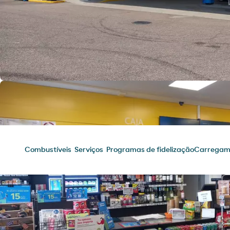
Combustíveis
Serviços
Programas de fidelização
Carregame
Combustíveis
Chegue ao seu destino com os
melhores produtos para o seu
veículo.