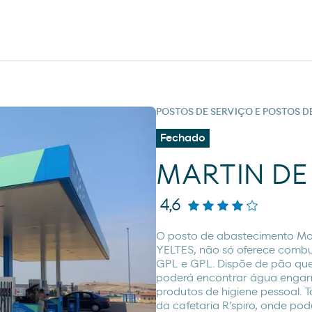
POSTOS DE SERVIÇO E POSTOS 
Fechado
MARTIN DE 
4,6
O posto de abastecimento Mo
YELTES, não só oferece combu
GPL e GPL. Dispõe de pão quen
poderá encontrar água engarr
produtos de higiene pessoal.
da cafetaria R'spiro, onde pod