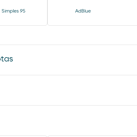
 Simples 95
AdBlue
otas
R´SPIRO