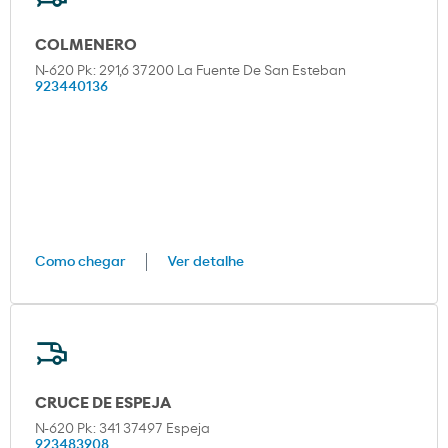
COLMENERO
N-620 Pk: 291,6 37200 La Fuente De San Esteban
923440136
Como chegar
Ver detalhe
CRUCE DE ESPEJA
N-620 Pk: 341 37497 Espeja
923483908