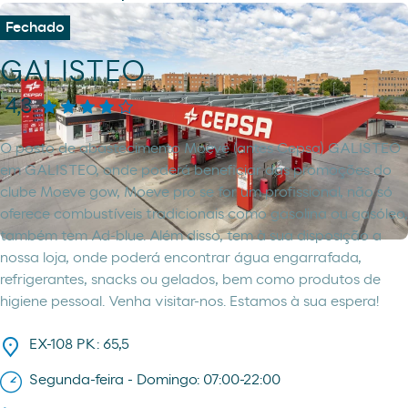
Fechado
GALISTEO
4,3
O posto de abastecimento Moeve (antes Cepsa) GALISTEO
em GALISTEO, onde poderá beneficiar das promoções do
clube Moeve gow, Moeve pro se for um profissional, não só
oferece combustíveis tradicionais como gasolina ou gasóleo,
também tem Ad-blue. Além disso, tem à sua disposição a
nossa loja, onde poderá encontrar água engarrafada,
refrigerantes, snacks ou gelados, bem como produtos de
higiene pessoal. Venha visitar-nos. Estamos à sua espera!
EX-108 PK: 65,5
Segunda-feira - Domingo: 07:00-22:00