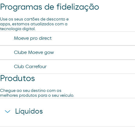
Programas de fidelização
Lavagem Manual – Jet Wash
Use os seus cartões de desconto e
apps, estamos atualizados com a
tecnologia digital.
Aspiração
Moeve pro direct
Clube Moeve gow
Club Carrefour
Produtos
Chegue ao seu destino com os
melhores produtos para o seu veículo.
Líquidos
agua mineral font vella