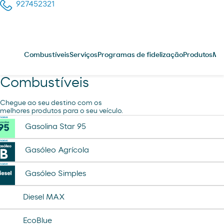
927452321
Combustíveis
Serviços
Programas de fidelização
Produtos
Me
Combustíveis
Chegue ao seu destino com os
melhores produtos para o seu veículo.
Gasolina Star 95
Gasóleo Agrícola
Gasóleo Simples
Diesel MAX
EcoBlue