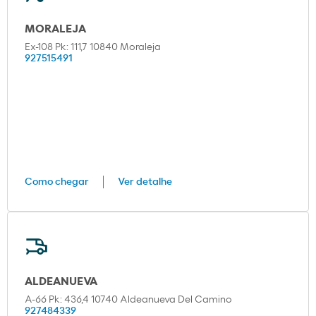
MORALEJA
Ex-108 Pk: 111,7 10840 Moraleja
927515491
Como chegar
Ver detalhe
ALDEANUEVA
A-66 Pk: 436,4 10740 Aldeanueva Del Camino
927484339