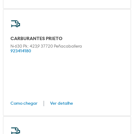
CARBURANTES PRIETO
N-630 Pk: 423,9 37720 Peñacaballera
923414180
Como chegar
Ver detalhe