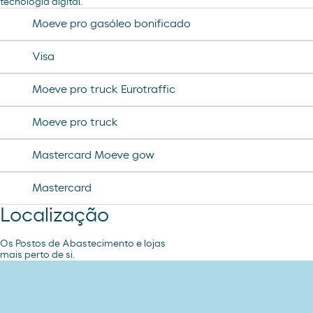
tecnologia digital.
desodorante spray axe
chorizo revilla
Moeve pro gasóleo bonificado
helado magnun
Visa
helado cornet
Moeve pro truck Eurotraffic
helado calippo
Moeve pro truck
Mastercard Moeve gow
Mastercard
Localização
Os Postos de Abastecimento e lojas
mais perto de si.