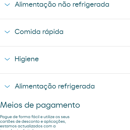
Alimentação não refrigerada
coca-cola
cerveza mahou 5 estrellas
baguette clasica
cerveza mahou clasica
Comida rápida
donuts
cerveza voll damm
napolitana mixta
cerveza san miguel
starbucks discoveries
galletas filipinos
Higiene
caffe latte kaiku
ruffles
sandwich mixto
lays
toallita dodot
sadwich mediterraneo
Alimentação refrigerada
cheetos pandilla
compresas evax
sadwich pollo
bubles 3 d
preservativos control
Meios de pagamento
coca cao shake
lubricantes durex
minifuet sticks
Pague de forma fácil e utilize os seus
tampax compak
cartões de desconto e aplicações,
estamos actualizados com a
jamon curado navidul