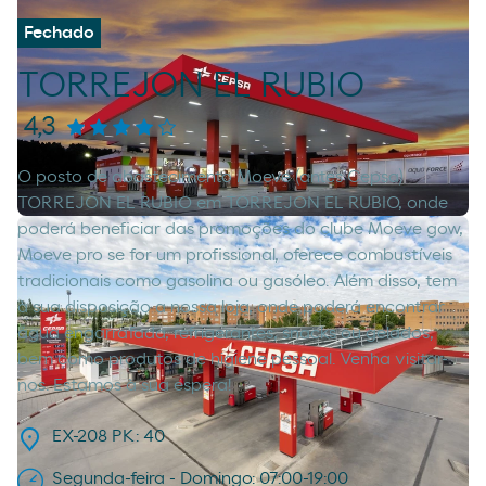
Fechado
TORREJON EL RUBIO
4,3
O posto de abastecimento Moeve (antes Cepsa)
TORREJON EL RUBIO em TORREJON EL RUBIO, onde
poderá beneficiar das promoções do clube Moeve gow,
Moeve pro se for um profissional, oferece combustíveis
tradicionais como gasolina ou gasóleo. Além disso, tem
à sua disposição a nossa loja, onde poderá encontrar
água engarrafada, refrigerantes, snacks ou gelados,
bem como produtos de higiene pessoal. Venha visitar-
nos. Estamos à sua espera!
EX-208 PK: 40
Segunda-feira - Domingo: 07:00-19:00