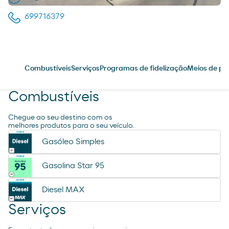
699716379
Combustíveis
Serviços
Programas de fidelização
Meios de p
Combustíveis
Chegue ao seu destino com os
melhores produtos para o seu veículo.
Gasóleo Simples
Gasolina Star 95
Diesel MAX
Serviços