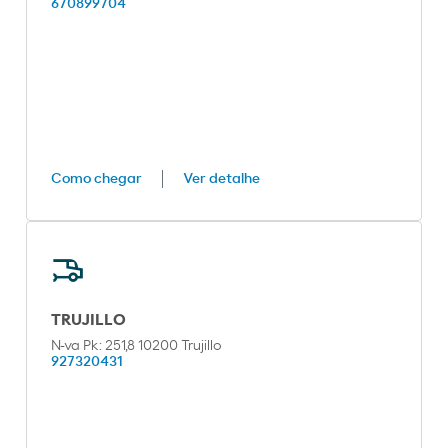
670899704
Como chegar
Ver detalhe
TRUJILLO
N-va Pk: 251,8 10200 Trujillo
927320431