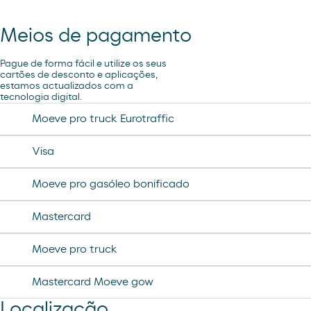
sadwich pollo
bubles 3 d
preservativos control
Meios de pagamento
coca cao shake
lubricantes durex
minifuet sticks
Pague de forma fácil e utilize os seus
tampax compak
cartões de desconto e aplicações,
estamos actualizados com a
jamon curado navidul
tecnologia digital.
desodorante spray axe
chorizo revilla
Moeve pro truck Eurotraffic
helado magnun
Visa
helado cornet
Moeve pro gasóleo bonificado
helado calippo
Mastercard
Moeve pro truck
Mastercard Moeve gow
Localização