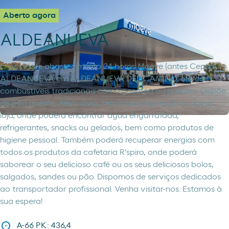
Aberto agora
ALDEANUEVA
O posto de abastecimento 24 horas Moeve (antes Cepsa)
ALDEANUEVA em ALDEANUEVA DEL CAMINO, oferece
combustíveis tradicionais como gasolina ou gasóleo. Dispõe
de pão quente. Além disso, tem à sua disposição a nossa
loja, onde poderá encontrar água engarrafada,
refrigerantes, snacks ou gelados, bem como produtos de
higiene pessoal. Também poderá recuperar energias com
todos os produtos da cafetaria R'spiro, onde poderá
saborear o seu delicioso café ou os seus deliciosos bolos,
salgados, sandes ou pão. Dispomos de serviços dedicados
ao transportador profissional. Venha visitar-nos. Estamos à
sua espera!
A-66 PK: 436,4