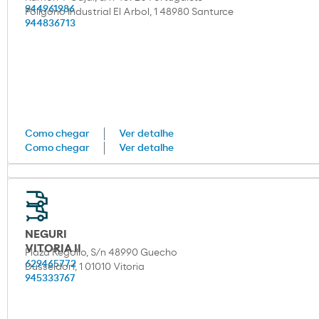
944961986
Poligono Industrial El Arbol, 1 48980 Santurce
944836713
Como chegar
Ver detalhe
Como chegar
Ver detalhe
NEGURI
VITORIA II
Plaza Regollo, S/n 48990 Guecho
629465772
Dusseldorf, 1 01010 Vitoria
945333767