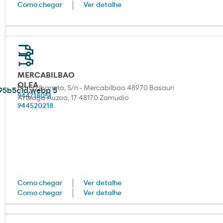
Como chegar
Ver detalhe
MERCABILBAO
OLEA
Barrio Ibarreta, S/n - Mercabilbao 48970 Basauri
944718051
Arteaga Auzoa, 17 48170 Zamudio
944520218
Como chegar
Ver detalhe
Como chegar
Ver detalhe