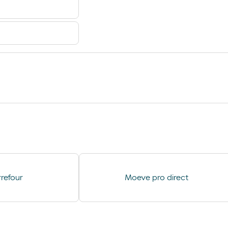
tica de
Lavagem Manual – Jet Wash
refour
Moeve pro direct