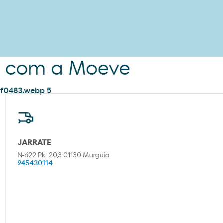
m com a Moeve
JARRATE
N-622 Pk: 20,3 01130 Murguia
945430114