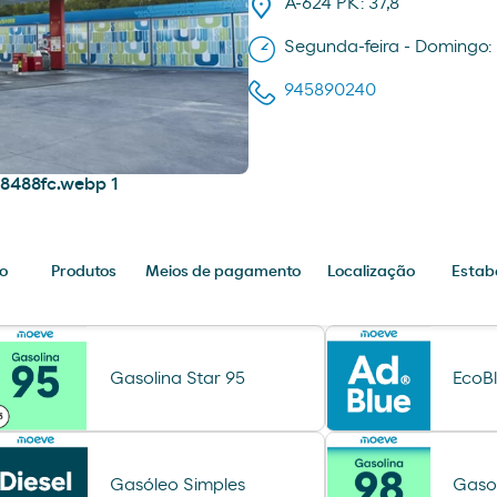
A-624 PK: 37,8
Segunda-feira - Domingo:
945890240
o
Produtos
Meios de pagamento
Localização
Estab
Gasolina Star 95
EcoB
Gasóleo Simples
Gaso