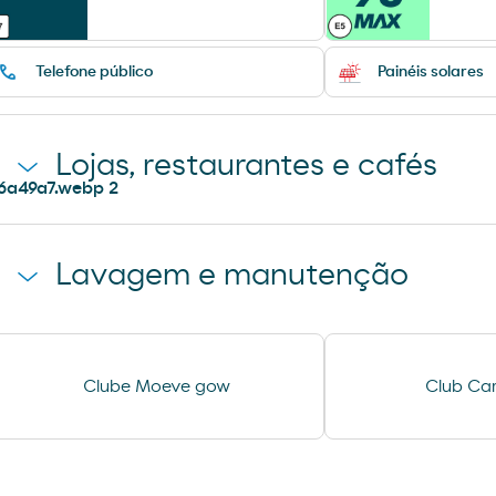
Telefone público
Painéis solares
Lojas, restaurantes e cafés
Loja Carrefour Express
Pão de forno
Lavagem e manutenção
Aspiração
Lavagem Automá
Clube Moeve gow
Club Car
automóveis
Ar e Água