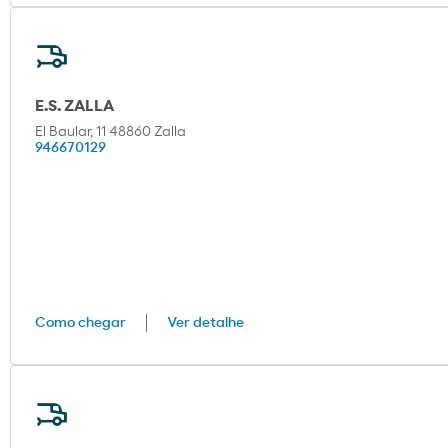
E.S. ZALLA
El Baular, 11 48860 Zalla
946670129
Como chegar
Ver detalhe