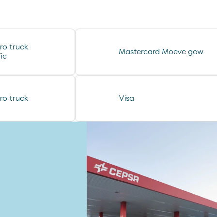
lubricantes durex
desodorante spray axe
minifuet sticks
ro truck
Mastercard Moeve gow
chorizo revilla
ic
helado cornet
ro truck
Visa