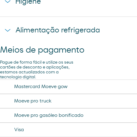
Higiene
caffe latte kaiku
ruffles
sandwich mixto
lays
toallita dodot
sadwich mediterraneo
Alimentação refrigerada
cheetos pandilla
compresas evax
sadwich pollo
bubles 3 d
preservativos control
Meios de pagamento
coca cao shake
lubricantes durex
minifuet sticks
Pague de forma fácil e utilize os seus
tampax compak
cartões de desconto e aplicações,
estamos actualizados com a
jamon curado navidul
tecnologia digital.
desodorante spray axe
chorizo revilla
Mastercard Moeve gow
helado magnun
Moeve pro truck
helado cornet
Moeve pro gasóleo bonificado
helado calippo
Visa