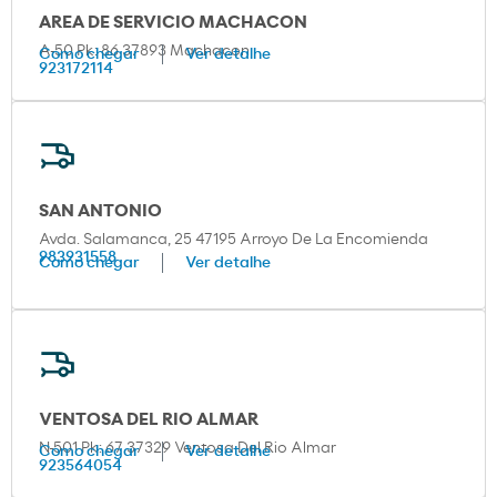
AREA DE SERVICIO MACHACON
A-50 Pk: 86 37893 Machacon
Como chegar
Ver detalhe
923172114
SAN ANTONIO
Avda. Salamanca, 25 47195 Arroyo De La Encomienda
983931558
Como chegar
Ver detalhe
VENTOSA DEL RIO ALMAR
N-501 Pk: 67 37329 Ventosa Del Rio Almar
Como chegar
Ver detalhe
923564054