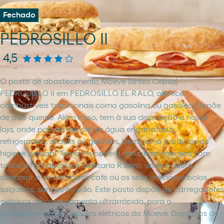
Fechado
PEDROSILLO II
4,5
O posto de abastecimento Moeve (antes Cepsa)
PEDROSILLO II em PEDROSILLO EL RALO, oferece
combustíveis tradicionais como gasolina ou gasóleo. Dispõe
de pão quente. Além disso, tem à sua disposição a nossa
loja, onde poderá encontrar água engarrafada,
refrigerantes, snacks ou gelados, bem como produtos de
higiene pessoal. Também poderá recuperar energias com
todos os produtos da cafetaria R'spiro, onde poderá
saborear o seu delicioso café ou os seus deliciosos bolos,
salgados, sandes ou pão. Este posto dispõe de carregadores
elétricos de carregamento ultrarrápido, para o
carregamento de veículos elétricos da Moeve. Dispomos de