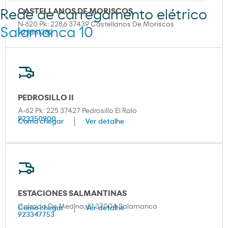
CASTELLANOS DE MORISCOS
Rede de carregamento elétrico
N-620 Pk: 228,6 37439 Castellanos De Moriscos
Salamanca 10
923361382
PEDROSILLO II
A-62 Pk: 225 37427 Pedrosillo El Ralo
923350900
Como chegar
Ver detalhe
ESTACIONES SALMANTINAS
Calzada De Medina, 81 37004 Salamanca
Como chegar
Ver detalhe
923347753