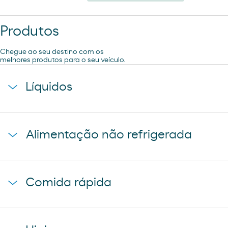
Produtos
Chegue ao seu destino com os
melhores produtos para o seu veículo.
Líquidos
agua mineral font vella
Alimentação não refrigerada
coca-cola
cerveza mahou 5 estrellas
baguette clasica
cerveza mahou clasica
Comida rápida
donuts
cerveza voll damm
napolitana mixta
cerveza san miguel
starbucks discoveries
galletas filipinos