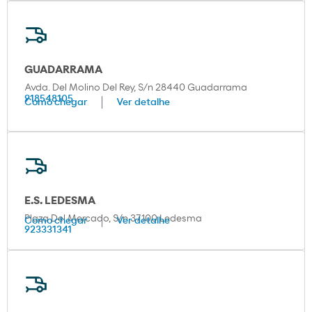
GUADARRAMA
Avda. Del Molino Del Rey, S/n 28440 Guadarrama
918548105
Como chegar
Ver detalhe
E.S. LEDESMA
Plaza Del Mercado, S/n 37100 Ledesma
Como chegar
Ver detalhe
923331341