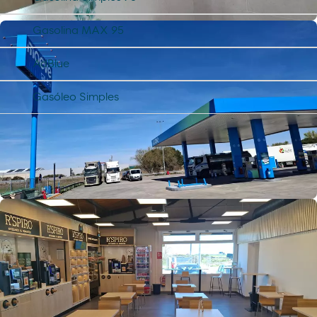
Gasolina MAX 95
AdBlue
Gasóleo Simples
Serviços
Encontre tudo o que precisa para si e
para o seu veículo.
Painéis solares
Telefone público
Serviços para freelancers e frotas