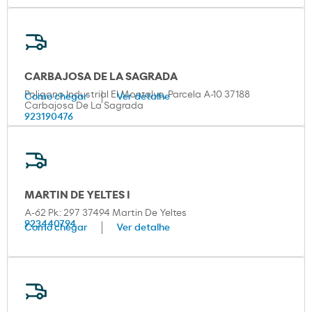
CARBAJOSA DE LA SAGRADA
Poligono Industrial El Montalvo, Parcela A-10 37188
Como chegar
Ver detalhe
Carbajosa De La Sagrada
923190476
MARTIN DE YELTES I
A-62 Pk: 297 37494 Martin De Yeltes
923440794
Como chegar
Ver detalhe