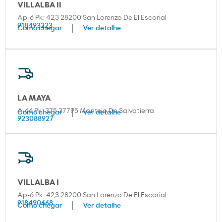
VILLALBA II
Ap-6 Pk: 42,3 28200 San Lorenzo De El Escorial
918493223
Como chegar
Ver detalhe
LA MAYA
A-66 Pk: 375 37795 Montejo De Salvatierra
Como chegar
Ver detalhe
923088927
VILLALBA I
Ap-6 Pk: 42,3 28200 San Lorenzo De El Escorial
918490668
Como chegar
Ver detalhe