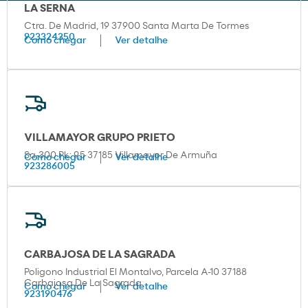
LA SERNA
Ctra. De Madrid, 19 37900 Santa Marta De Tormes
923324350
Como chegar
Ver detalhe
VILLAMAYOR GRUPO PRIETO
Sa-300 Pk: 9,5 37185 Villamayor De Armuña
Como chegar
Ver detalhe
923286005
CARBAJOSA DE LA SAGRADA
Poligono Industrial El Montalvo, Parcela A-10 37188
Carbajosa De La Sagrada
Como chegar
Ver detalhe
923190476