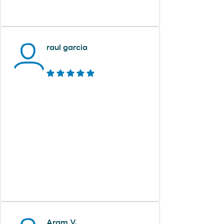
raul garcia
Aram V.