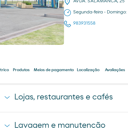
AVDA. SALAMANCA, 25
Segunda-feira - Domingo: 
983931558
trico
Produtos
Meios de pagamento
Localização
Avaliações
Lojas, restaurantes e cafés
R´SPIRO
Pão de forno
Lavagem e manutenção