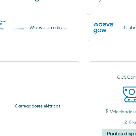
Lavagem Autom
Ar e Água
Moeve pro direct
Club
automóveis
Lavagem Manual – Jet Wash
CCS Com
Carregadores elétricos
Velocidade u
210 
Puntos disp