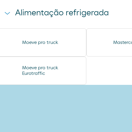
toallita dodot
Alimentação refrigerada
preservativos control
tampax compak
coca cao shake
Moeve pro truck
Masterc
jamon curado navidul
helado magnun
helado calippo
Moeve pro truck
Eurotraffic