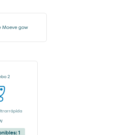
ática de
Aspiração
e Moeve gow
bo 2
ltrarrápida
kW
onibles:
1