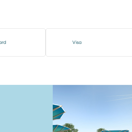
compresas evax
lubricantes durex
desodorante spray axe
minifuet sticks
ard
Visa
chorizo revilla
helado cornet