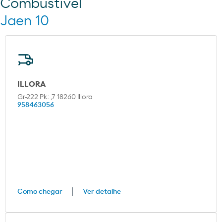
Combustível
Jaen 10
ILLORA
Gr-222 Pk: ,7 18260 Illora
958463056
Como chegar
Ver detalhe