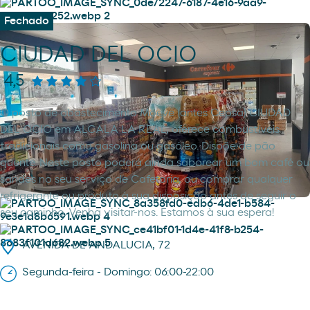
Fechado
CIUDAD DEL OCIO
4,5
O posto de abastecimento Moeve (antes Cepsa) CIUDAD
DEL OCIO em ALCALA LA REAL, oferece combustíveis
tradicionais como gasolina ou gasóleo. Dispõe de pão
quente. Neste posto poderá ainda saborear um bom café ou
sandes no seu serviço de Cafetaria, ou comprar qualquer
refrigerante ou produto à sua disposição antes de seguir o
seu caminho. Venha visitar-nos. Estamos à sua espera!
AVENIDA DE ANDALUCIA, 72
Segunda-feira - Domingo: 06:00-22:00