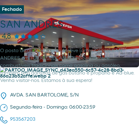
Fechado
SAN ANDRES
4,8
O posto de abastecimento Moeve (antes Cepsa) SAN
ANDRES em TORREDELCAMPO, não só oferece
combustíveis tradicionais como gasolina ou gasóleo,
também tem garrafas de gás butano e propano e Ad-blue.
Venha visitar-nos. Estamos à sua espera!
AVDA. SAN BARTOLOME, S/N
Segunda-feira - Domingo: 06:00-23:59
953567203