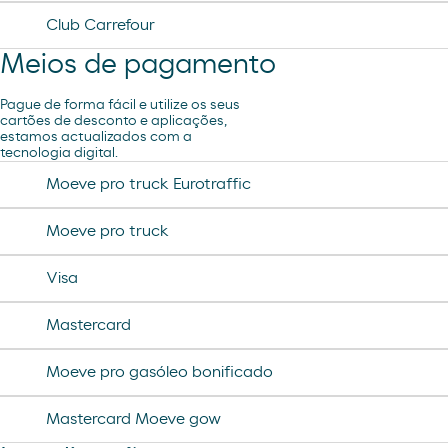
Ar e Água
Club Carrefour
Meios de pagamento
Lavagem Automática de automóveis
Pague de forma fácil e utilize os seus
cartões de desconto e aplicações,
estamos actualizados com a
tecnologia digital.
Moeve pro truck Eurotraffic
Moeve pro truck
Visa
Mastercard
Moeve pro gasóleo bonificado
Mastercard Moeve gow