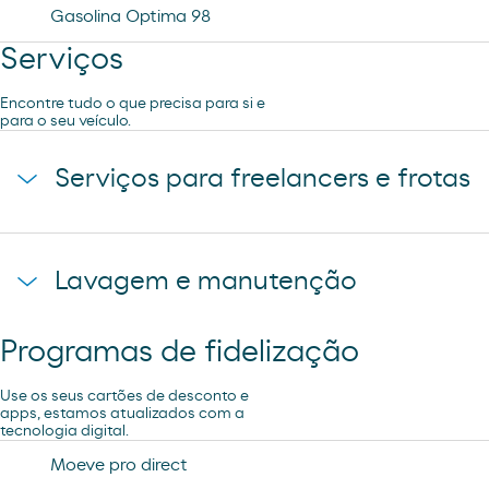
Gasolina Optima 98
Serviços
Encontre tudo o que precisa para si e
para o seu veículo.
Serviços para freelancers e frotas
Lavado camiones
Lavagem e manutenção
Programas de fidelização
Lavagem Manual – Jet Wash
Use os seus cartões de desconto e
apps, estamos atualizados com a
tecnologia digital.
Aspiração
Moeve pro direct