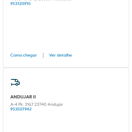
953120915
Como chegar
Ver detalhe
ANDUJAR II
A-4 Pk: 316,7 23740 Andujar
953507942