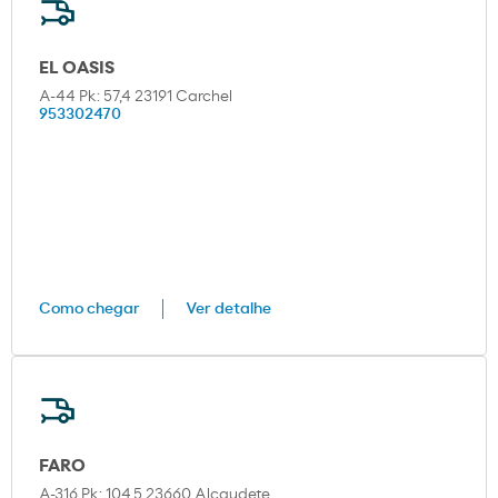
EL OASIS
A-44 Pk: 57,4 23191 Carchel
953302470
Como chegar
Ver detalhe
FARO
A-316 Pk: 104,5 23660 Alcaudete