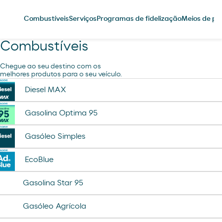
Combustíveis
Serviços
Programas de fidelização
Meios de p
Combustíveis
Chegue ao seu destino com os
melhores produtos para o seu veículo.
Diesel MAX
Gasolina Optima 95
Gasóleo Simples
EcoBlue
Gasolina Star 95
Gasóleo Agrícola