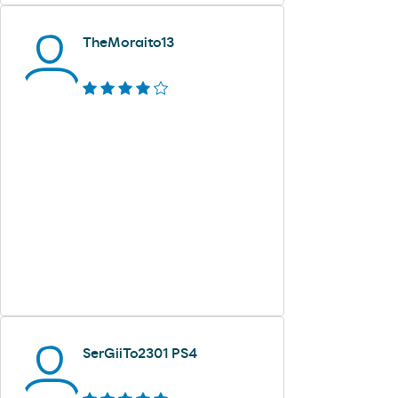
TheMoraito13
SerGiiTo2301 PS4