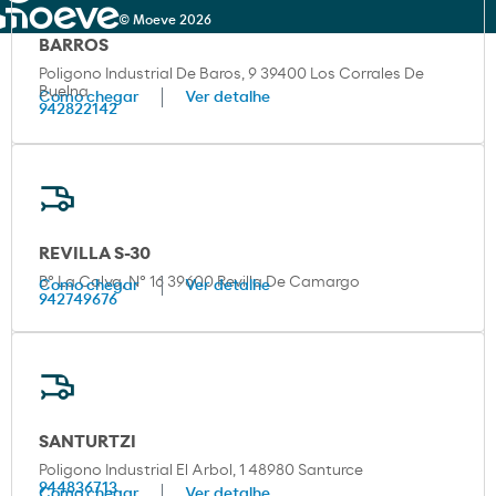
© Moeve 2026
BARROS
Poligono Industrial De Baros, 9 39400 Los Corrales De
Buelna
Como chegar
Ver detalhe
942822142
REVILLA S-30
Bº La Calva, Nº 16 39600 Revilla De Camargo
Como chegar
Ver detalhe
942749676
SANTURTZI
Poligono Industrial El Arbol, 1 48980 Santurce
944836713
Como chegar
Ver detalhe