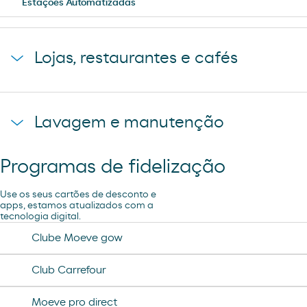
Estações Automatizadas
Lojas, restaurantes e cafés
Pão de forno
Lavagem e manutenção
Just Eat
Programas de fidelização
Aspiração
Use os seus cartões de desconto e
R´SPIRO
apps, estamos atualizados com a
tecnologia digital.
Lavagem Manual – Jet Wash
Clube Moeve gow
Loja Carrefour Express
Ar e Água
Club Carrefour
Moeve pro direct