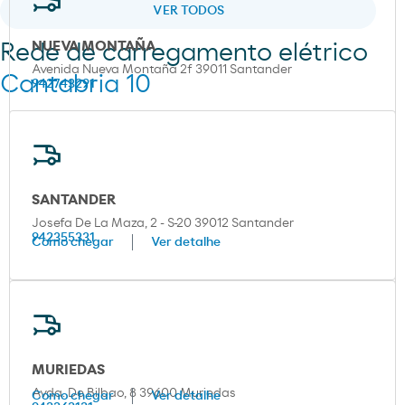
VER TODOS
NUEVA MONTAÑA
Rede de carregamento elétrico
Avenida Nueva Montaña 2f 39011 Santander
Cantabria 10
942743291
SANTANDER
Josefa De La Maza, 2 - S-20 39012 Santander
942355331
Como chegar
Ver detalhe
MURIEDAS
Avda. De Bilbao, 8 39600 Muriedas
Como chegar
Ver detalhe