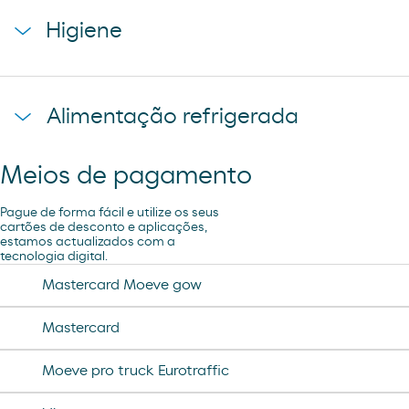
starbucks discoveries
galletas filipinos
Higiene
caffe latte kaiku
ruffles
sandwich mixto
lays
toallita dodot
sadwich mediterraneo
Alimentação refrigerada
cheetos pandilla
compresas evax
sadwich pollo
bubles 3 d
preservativos control
Meios de pagamento
coca cao shake
lubricantes durex
minifuet sticks
Pague de forma fácil e utilize os seus
tampax compak
cartões de desconto e aplicações,
estamos actualizados com a
jamon curado navidul
tecnologia digital.
desodorante spray axe
chorizo revilla
Mastercard Moeve gow
helado magnun
Mastercard
helado cornet
Moeve pro truck Eurotraffic
helado calippo