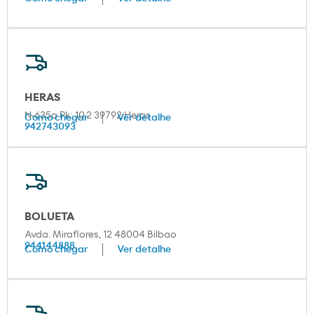
HERAS
N-635a Pk: 10,2 39792 Heras
Como chegar
Ver detalhe
942743093
BOLUETA
Avda. Miraflores, 12 48004 Bilbao
944144888
Como chegar
Ver detalhe