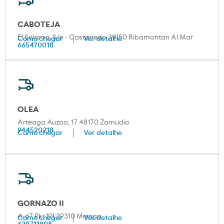
CABOTEJA
El Solaron, S/n - Castanedo 39150 Ribamontan Al Mar
Como chegar
Ver detalhe
665470018
OLEA
Arteaga Auzoa, 17 48170 Zamudio
944520218
Como chegar
Ver detalhe
GORNAZO II
A-67 Pk: 191 39310 Miengo
Como chegar
Ver detalhe