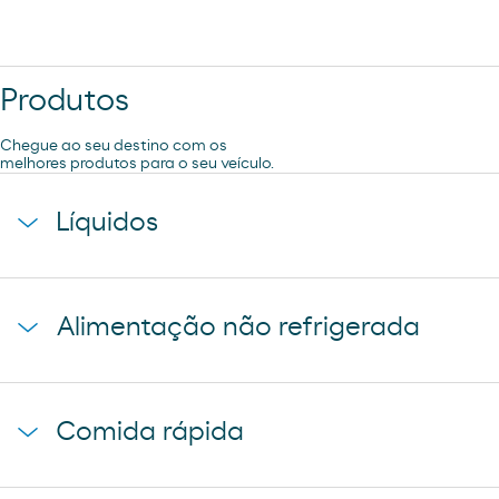
Produtos
Chegue ao seu destino com os
melhores produtos para o seu veículo.
Líquidos
agua mineral font vella
Alimentação não refrigerada
coca-cola
cerveza mahou 5 estrellas
baguette clasica
cerveza mahou clasica
Comida rápida
donuts
cerveza voll damm
napolitana mixta
cerveza san miguel