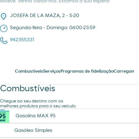
Moeve. Venha visitar-nos. Estamos à sua espera!
JOSEFA DE LA MAZA, 2 - S-20
Segunda-feira - Domingo: 06:00-23:59
942355331
Combustíveis
Serviços
Programas de fidelização
Carregament
Combustíveis
Chegue ao seu destino com os
melhores produtos para o seu veículo.
Gasolina MAX 95
Gasóleo Simples