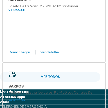
SANTANDER
Josefa De La Maza, 2 - S-20 39012 Santander
942355331
Como chegar
Ver detalhe
VER TODOS
BARROS
Links de interesse
Poligono Industrial De Baros, 9 39400 Los Corrales De
Buelna
As nossas apps
MOEVE PRO
942822142
Ajuda
Moeve
TELEFONES DE EMERGÊNCIA
Fichas de dados de Segurança (FDS)