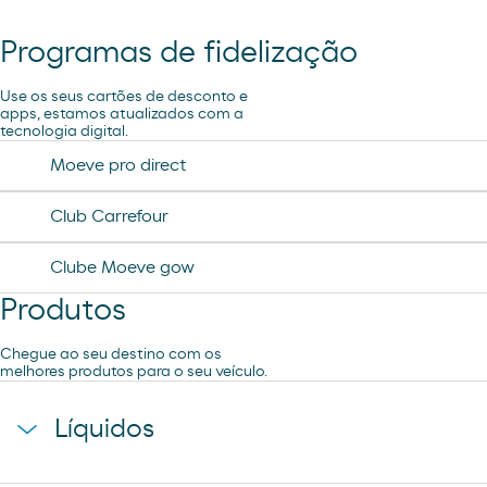
R´SPIRO
Programas de fidelização
Ar e Água
Use os seus cartões de desconto e
Pão de forno
apps, estamos atualizados com a
tecnologia digital.
Moeve pro direct
Club Carrefour
Clube Moeve gow
Produtos
Chegue ao seu destino com os
melhores produtos para o seu veículo.
Líquidos