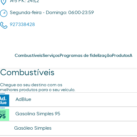
A-5 PK: 245,2
Segunda-feira - Domingo: 06:00-23:59
927338428
Combustíveis
Serviços
Programas de fidelização
Produtos
Me
Combustíveis
Chegue ao seu destino com os
melhores produtos para o seu veículo.
AdBlue
Gasolina Simples 95
Gasóleo Simples