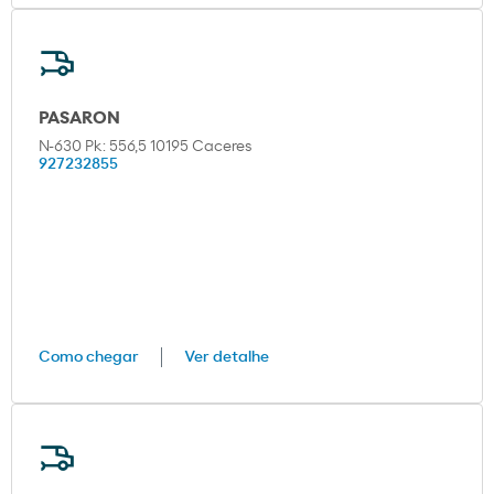
PASARON
N-630 Pk: 556,5 10195 Caceres
927232855
Como chegar
Ver detalhe