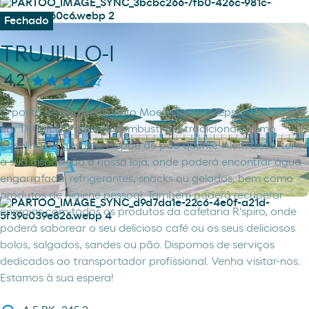
Fechado
TRUJILLO-I
4,2
O posto de abastecimento Moeve (antes Cepsa) TRUJILLO-I
em TRUJILLO, oferece combustíveis tradicionais como
gasolina ou gasóleo. Dispõe de pão quente. Além disso, tem
à sua disposição a nossa loja, onde poderá encontrar água
engarrafada, refrigerantes, snacks ou gelados, bem como
produtos de higiene pessoal. Também poderá recuperar
energias com todos os produtos da cafetaria R'spiro, onde
poderá saborear o seu delicioso café ou os seus deliciosos
bolos, salgados, sandes ou pão. Dispomos de serviços
dedicados ao transportador profissional. Venha visitar-nos.
Estamos à sua espera!