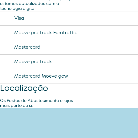
estamos actualizados com a
jamon curado navidul
tecnologia digital.
desodorante spray axe
chorizo revilla
Visa
helado magnun
Moeve pro truck Eurotraffic
helado cornet
Mastercard
helado calippo
Moeve pro truck
Mastercard Moeve gow
Localização
Os Postos de Abastecimento e lojas
mais perto de si.