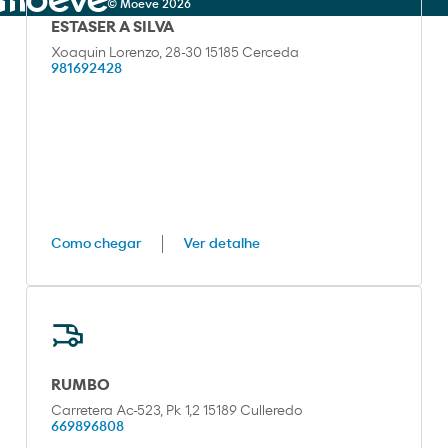
© Moeve 2026
ESTASER A SILVA
Xoaquin Lorenzo, 28-30 15185 Cerceda
981692428
Como chegar
Ver detalhe
RUMBO
Carretera Ac-523, Pk 1,2 15189 Culleredo
669896808