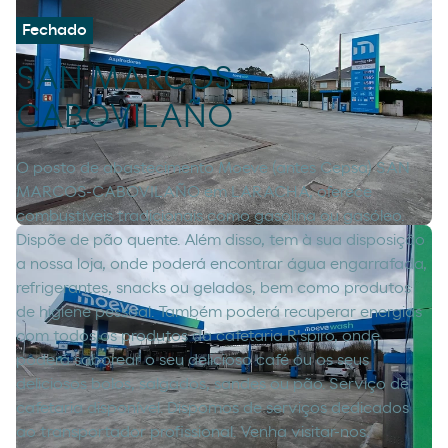
Fechado
SAN MARCOS-
CABOVILAÑO
O posto de abastecimento Moeve (antes Cepsa) SAN
MARCOS-CABOVILAÑO em LARACHA, oferece
combustíveis tradicionais como gasolina ou gasóleo.
Dispõe de pão quente. Além disso, tem à sua disposição
a nossa loja, onde poderá encontrar água engarrafada,
refrigerantes, snacks ou gelados, bem como produtos
de higiene pessoal. Também poderá recuperar energias
com todos os produtos da cafetaria R'spiro, onde
poderá saborear o seu delicioso café ou os seus
deliciosos bolos, salgados, sandes ou pão. Serviço de
cafetaria disponível. Dispomos de serviços dedicados
ao transportador profissional. Venha visitar-nos.