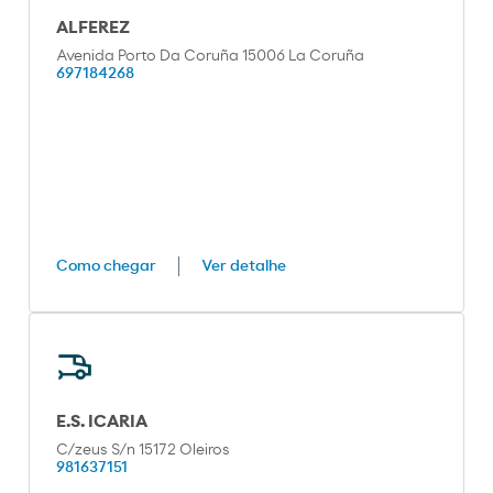
ALFEREZ
Avenida Porto Da Coruña 15006 La Coruña
697184268
Como chegar
Ver detalhe
E.S. ICARIA
C/zeus S/n 15172 Oleiros
981637151