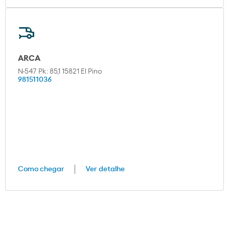
ARCA
N-547 Pk: 85,1 15821 El Pino
981511036
Como chegar
Ver detalhe