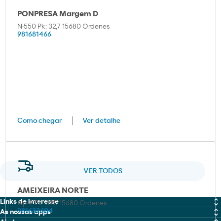
PONPRESA Margem D
N-550 Pk: 32,7 15680 Ordenes
981681466
Como chegar
Ver detalhe
VER TODOS
AMEIXEIRA NORTE
Links de interesse
Ap-9 Pk: 39,5 15680 Ordenes
981682604
As nossas apps
MOEVE PRO