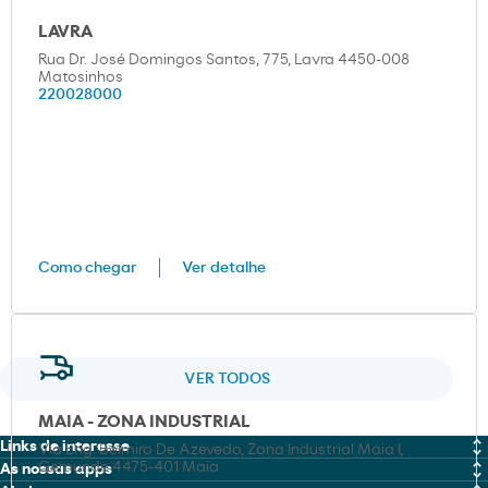
LAVRA
Rua Dr. José Domingos Santos, 775, Lavra 4450-008
Matosinhos
220028000
Como chegar
Ver detalhe
VER TODOS
MAIA - ZONA INDUSTRIAL
Links de interesse
Via Eng. Belmiro De Azevedo, Zona Industrial Maia I,
Gemunde 4475-401 Maia
As nossas apps
MOEVE PRO