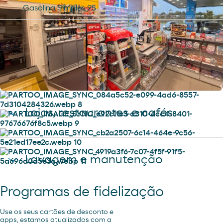
Gasolina Simples 95
Serviços
Encontre tudo o que precisa para si e
para o seu veículo.
Painéis solares
Lojas, restaurantes e cafés
Loja
Lavagem e manutenção
Programas de fidelização
Ar e Água
Use os seus cartões de desconto e
apps, estamos atualizados com a