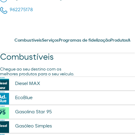
962275178
Combustíveis
Serviços
Programas de fidelização
Produtos
Me
Combustíveis
Chegue ao seu destino com os
melhores produtos para o seu veículo.
Diesel MAX
EcoBlue
Gasolina Star 95
Gasóleo Simples