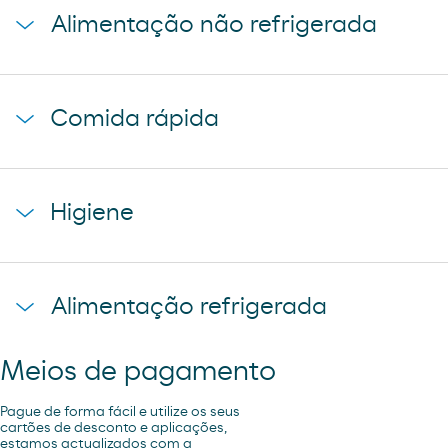
Alimentação não refrigerada
coca-cola
cerveza mahou 5 estrellas
baguette clasica
cerveza mahou clasica
Comida rápida
donuts
cerveza voll damm
napolitana mixta
cerveza san miguel
starbucks discoveries
galletas filipinos
Higiene
caffe latte kaiku
ruffles
sandwich mixto
lays
toallita dodot
sadwich mediterraneo
Alimentação refrigerada
cheetos pandilla
compresas evax
sadwich pollo
bubles 3 d
preservativos control
Meios de pagamento
coca cao shake
lubricantes durex
minifuet sticks
Pague de forma fácil e utilize os seus
tampax compak
cartões de desconto e aplicações,
estamos actualizados com a
jamon curado navidul