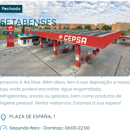
Fechado
SETABENSES
4,4
O posto de abastecimento Moeve (antes Cepsa)
SETABENSES em JATIVA, onde poderá beneficiar das
promoções do clube Moeve gow, Moeve pro se for um
profissional, não só oferece combustíveis tradicionais como
gasolina ou gasóleo, também tem garrafas de gás butano e
propano e Ad-blue. Além disso, tem à sua disposição a nossa
loja, onde poderá encontrar água engarrafada,
refrigerantes, snacks ou gelados, bem como produtos de
higiene pessoal. Venha visitar-nos. Estamos à sua espera!
PLAZA DE ESPAÑA, 1
Segunda-feira - Domingo: 06:00-22:00