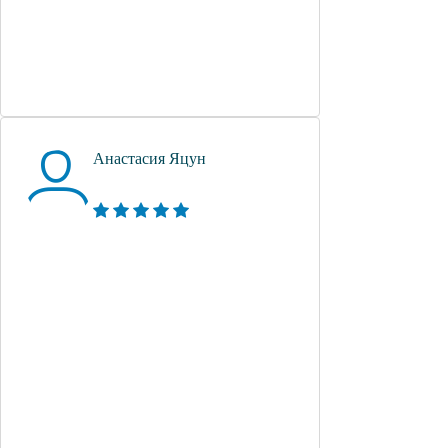
Анастасия Яцун