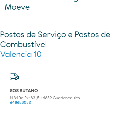
Moeve
Postos de Serviço e Postos de
Combustível
Valencia 10
SOS BUTANO
N-340a Pk: 831,5 46839 Guadasequies
648658053