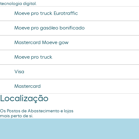
tecnologia digital.
desodorante spray axe
chorizo revilla
Moeve pro truck Eurotraffic
helado magnun
Moeve pro gasóleo bonificado
helado cornet
Mastercard Moeve gow
helado calippo
Moeve pro truck
Visa
Mastercard
Localização
Os Postos de Abastecimento e lojas
mais perto de si.