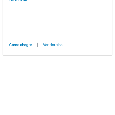
962891250
Como chegar
Ver detalhe