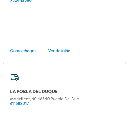
962442680
Como chegar
Ver detalhe
LA POBLA DEL DUQUE
Marixillent, 60 46840 Puebla Del Duc
611683017