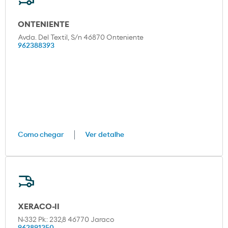
ONTENIENTE
Avda. Del Textil, S/n 46870 Onteniente
962388393
Como chegar
Ver detalhe
XERACO-II
N-332 Pk: 232,8 46770 Jaraco