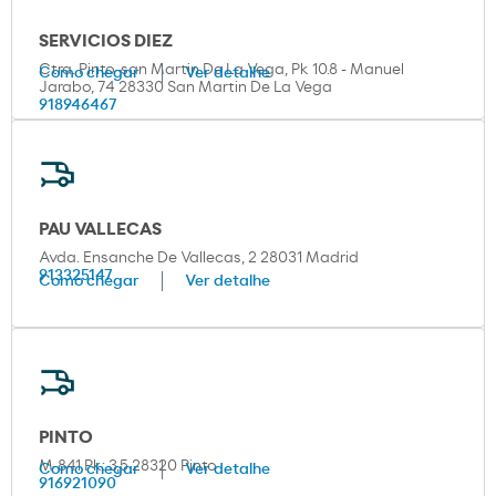
SERVICIOS DIEZ
Ctra. Pinto-san Martin De La Vega, Pk 10.8 - Manuel
Como chegar
Ver detalhe
Jarabo, 74 28330 San Martin De La Vega
918946467
PAU VALLECAS
Avda. Ensanche De Vallecas, 2 28031 Madrid
913325147
Como chegar
Ver detalhe
PINTO
M-841 Pk: 3,5 28320 Pinto
Como chegar
Ver detalhe
916921090