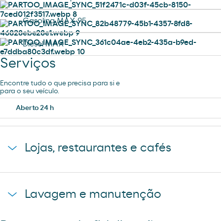
Gasolina MAX 95
Diesel MAX
Serviços
Encontre tudo o que precisa para si e
para o seu veículo.
Aberto 24 h
Lojas, restaurantes e cafés
Pão de forno
Lavagem e manutenção
Loja Moeve Market - Depaso