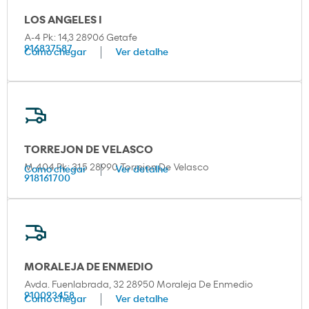
LOS ANGELES I
A-4 Pk: 14,3 28906 Getafe
916837587
Como chegar
Ver detalhe
TORREJON DE VELASCO
M-404 Pk: 31,5 28990 Torrejon De Velasco
Como chegar
Ver detalhe
918161700
MORALEJA DE ENMEDIO
Avda. Fuenlabrada, 32 28950 Moraleja De Enmedio
910093458
Como chegar
Ver detalhe