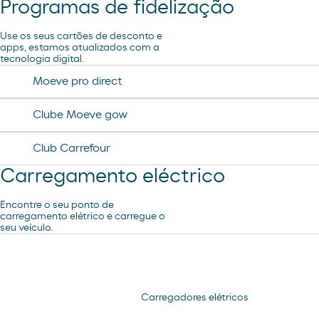
Programas de fidelização
Subscrição de lavagem automática
Use os seus cartões de desconto e
R´SPIRO
apps, estamos atualizados com a
tecnologia digital.
Lavagem Automática de automóveis
Moeve pro direct
Lavagem Manual – Jet Wash
Clube Moeve gow
Club Carrefour
Aspiração
Carregamento eléctrico
Encontre o seu ponto de
carregamento elétrico e carregue o
seu veículo.
Carregadores elétricos