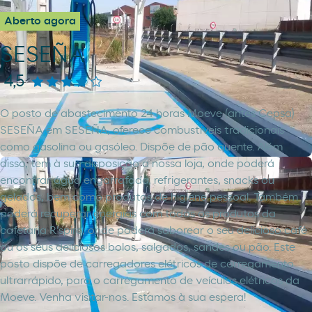
Aberto agora
SESEÑA
4,5
O posto de abastecimento 24 horas Moeve (antes Cepsa)
SESEÑA em SESEÑA, oferece combustíveis tradicionais
como gasolina ou gasóleo. Dispõe de pão quente. Além
disso, tem à sua disposição a nossa loja, onde poderá
encontrar água engarrafada, refrigerantes, snacks ou
gelados, bem como produtos de higiene pessoal. Também
poderá recuperar energias com todos os produtos da
cafetaria R'spiro, onde poderá saborear o seu delicioso café
ou os seus deliciosos bolos, salgados, sandes ou pão. Este
posto dispõe de carregadores elétricos de carregamento
ultrarrápido, para o carregamento de veículos elétricos da
Moeve. Venha visitar-nos. Estamos à sua espera!