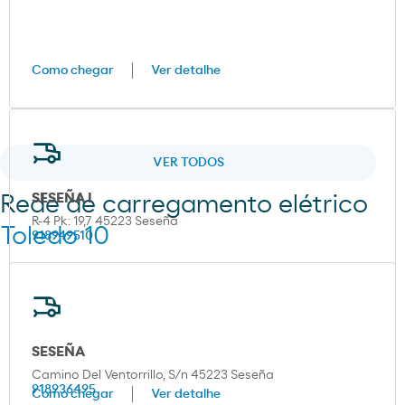
Como chegar
Ver detalhe
VER TODOS
SESEÑA I
Rede de carregamento elétrico
R-4 Pk: 19,7 45223 Seseña
Toledo 10
918949510
SESEÑA
Camino Del Ventorrillo, S/n 45223 Seseña
918936495
Como chegar
Ver detalhe