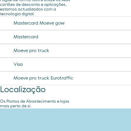
Pague de forma fácil e utilize os seus
tampax compak
cartões de desconto e aplicações,
estamos actualizados com a
jamon curado navidul
tecnologia digital.
desodorante spray axe
chorizo revilla
Mastercard Moeve gow
helado magnun
Mastercard
helado cornet
Moeve pro truck
helado calippo
Visa
Moeve pro truck Eurotraffic
Localização
Os Postos de Abastecimento e lojas
mais perto de si.