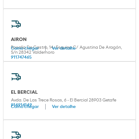
AIRON
Rosalía De Castro, 14- Esquina C/ Agustina De Aragón,
Como chegar
Ver detalhe
S/n 28342 Valdemoro
911747465
EL BERCIAL
Avda. De Las Trece Rosas, 6 - El Bercial 28903 Getafe
914914149
Como chegar
Ver detalhe