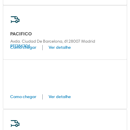
PACIFICO
Avda. Ciudad De Barcelona, 61 28007 Madrid
911386306
Como chegar
Ver detalhe
Como chegar
Ver detalhe