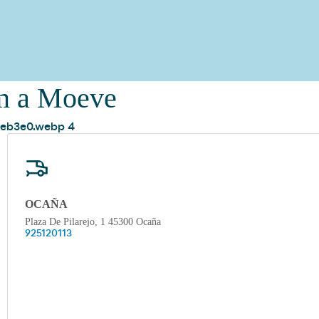
om a Moeve
OCAÑA
Plaza De Pilarejo, 1 45300 Ocaña
925120113