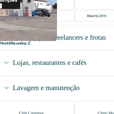
Telefone público
Aberto 24 h
Serviços para freelancers e frotas
Estacionamento de camiões
Lojas, restaurantes e cafés
Loja
Lavagem e manutenção
Lavagem Automática de automóveis
Ar e Água
Club Carrefour
Clube Mo