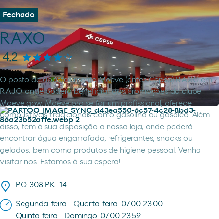
Fechado
RAXO
4,2
O posto de abastecimento Moeve (antes Cepsa) RAXO em
RAJO, onde poderá beneficiar das promoções do clube
Moeve gow, Moeve pro se for um profissional, oferece
combustíveis tradicionais como gasolina ou gasóleo. Além
disso, tem à sua disposição a nossa loja, onde poderá
encontrar água engarrafada, refrigerantes, snacks ou
gelados, bem como produtos de higiene pessoal. Venha
visitar-nos. Estamos à sua espera!
PO-308 PK: 14
Segunda-feira - Quarta-feira: 07:00-23:00
Quinta-feira - Domingo: 07:00-23:59