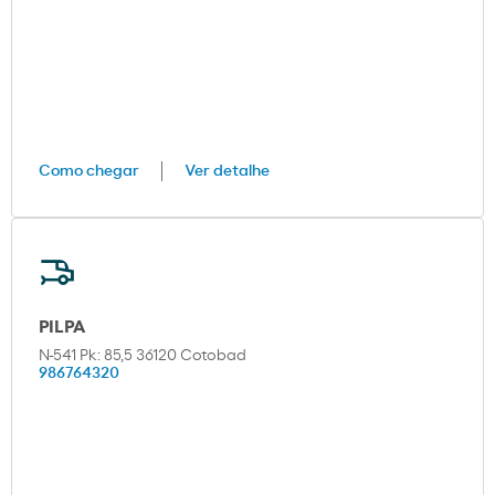
Como chegar
Ver detalhe
PILPA
N-541 Pk: 85,5 36120 Cotobad
986764320