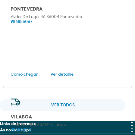
PONTEVEDRA
Avda. De Lugo, 46 36004 Pontevedra
986856067
Como chegar
Ver detalhe
VER TODOS
VILABOA
Links de interesse
N-550 Pk: 130,9 36141 Vilaboa
986868112
As nossas apps
MOEVE PRO