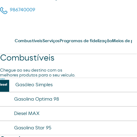
986740009
Combustíveis
Serviços
Programas de fidelização
Meios de p
Combustíveis
Chegue ao seu destino com os
melhores produtos para o seu veículo.
Gasóleo Simples
Gasolina Optima 98
Diesel MAX
Gasolina Star 95