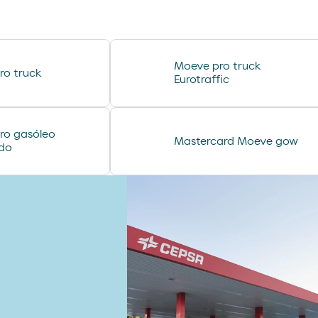
lubricantes durex
desodorante spray axe
minifuet sticks
Moeve pro truck
ro truck
chorizo revilla
Eurotraffic
helado cornet
ro gasóleo
Mastercard Moeve gow
ado