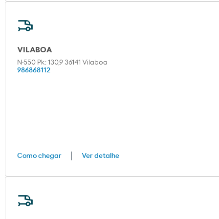
VILABOA
N-550 Pk: 130,9 36141 Vilaboa
986868112
Como chegar
Ver detalhe