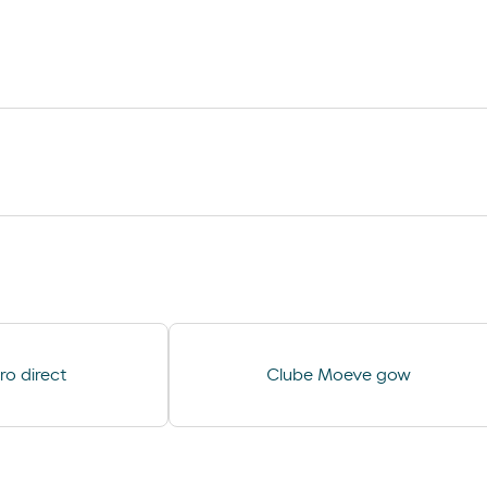
et - Depaso
Lavagem Manual – Jet Wash
o direct
Clube Moeve gow