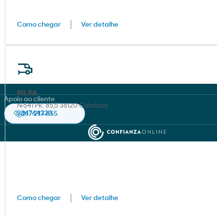
Como chegar
Ver detalhe
PILPA
As nossas apps
Apoio ao cliente
N-541 Pk: 85,5 36120 Cotobad
986764320
217 217 855
Moeve
Moeve pro
Como chegar
Ver detalhe