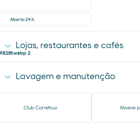
Aberto 24 h
Lojas, restaurantes e cafés
Pão de forno
Loja Moeve Mark
Lavagem e manutenção
Aspiração
Ar e Água
Club Carrefour
Moeve pr
Lavagem Automática de
automóveis