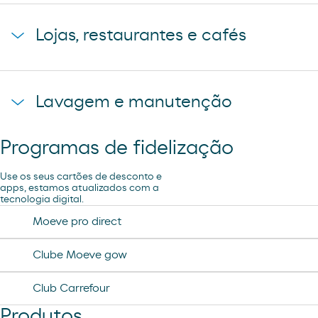
Estacionamento de camiões
Lojas, restaurantes e cafés
Pão de forno
Lavagem e manutenção
Loja Carrefour Express
Programas de fidelização
Aspiração
Use os seus cartões de desconto e
apps, estamos atualizados com a
tecnologia digital.
Lavagem Manual – Jet Wash
Moeve pro direct
Lavagem Automática de automóveis
Clube Moeve gow
Club Carrefour
Ar e Água
Produtos