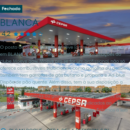
Fechado
BLANCA
4,2
O posto de abastecimento Moeve (antes Cepsa) BLANCA
em BLANCA, onde poderá beneficiar das promoções do
clube Moeve gow, Moeve pro se for um profissional, não só
oferece combustíveis tradicionais como gasolina ou gasóleo,
também tem garrafas de gás butano e propano e Ad-blue.
Dispõe de pão quente. Além disso, tem à sua disposição a
nossa loja, onde poderá encontrar água engarrafada,
refrigerantes, snacks ou gelados, bem como produtos de
higiene pessoal. Dispomos de serviços dedicados ao
transportador profissional. Venha visitar-nos. Estamos à sua
espera!