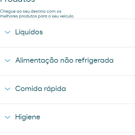
Chegue ao seu destino com os
melhores produtos para o seu veículo.
Líquidos
agua mineral font vella
Alimentação não refrigerada
coca-cola
cerveza mahou 5 estrellas
baguette clasica
cerveza mahou clasica
Comida rápida
donuts
cerveza voll damm
napolitana mixta
cerveza san miguel
starbucks discoveries
galletas filipinos
Higiene
caffe latte kaiku
ruffles
sandwich mixto