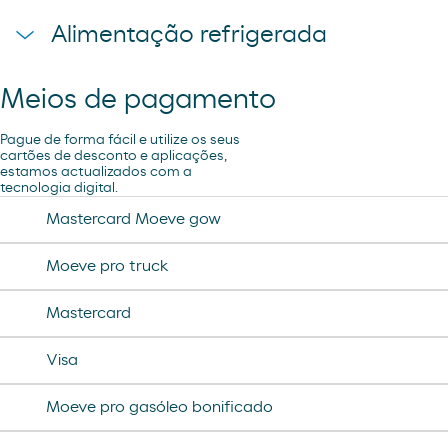
lays
toallita dodot
sadwich mediterraneo
Alimentação refrigerada
cheetos pandilla
compresas evax
sadwich pollo
bubles 3 d
preservativos control
Meios de pagamento
coca cao shake
lubricantes durex
minifuet sticks
Pague de forma fácil e utilize os seus
tampax compak
cartões de desconto e aplicações,
estamos actualizados com a
jamon curado navidul
tecnologia digital.
desodorante spray axe
chorizo revilla
Mastercard Moeve gow
helado magnun
Moeve pro truck
helado cornet
Mastercard
helado calippo
Visa
Moeve pro gasóleo bonificado