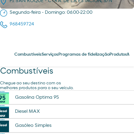
P.I. SAN ROQUE - CTRA. DE LA ESTACION, S/N
Segunda-feira - Domingo: 06:00-22:00
968459724
Combustíveis
Serviços
Programas de fidelização
Produtos
Me
Combustíveis
Chegue ao seu destino com os
melhores produtos para o seu veículo.
Gasolina Optima 95
Diesel MAX
Gasóleo Simples