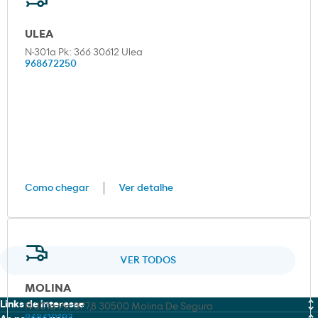
ULEA
N-301a Pk: 366 30612 Ulea
968672250
Como chegar
Ver detalhe
VER TODOS
MOLINA
Links de interesse
N-301a Pk: 377,8 30500 Molina De Segura