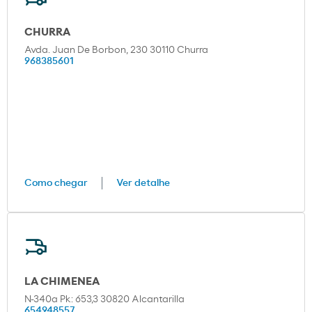
CHURRA
Avda. Juan De Borbon, 230 30110 Churra
968385601
Como chegar
Ver detalhe
LA CHIMENEA
N-340a Pk: 653,3 30820 Alcantarilla
654948557