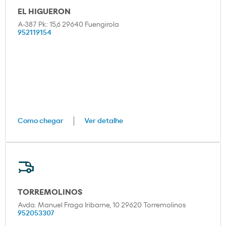
EL HIGUERON
A-387 Pk: 15,6 29640 Fuengirola
952119154
Como chegar
Ver detalhe
TORREMOLINOS
Avda. Manuel Fraga Iribarne, 10 29620 Torremolinos
952053307