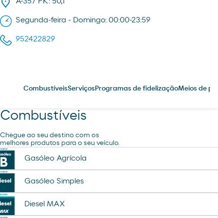
A-357 PK: 50,1
Segunda-feira - Domingo: 00:00-23:59
952422829
Combustíveis
Serviços
Programas de fidelização
Meios de p
Combustíveis
Chegue ao seu destino com os
melhores produtos para o seu veículo.
Gasóleo Agrícola
Gasóleo Simples
Diesel MAX