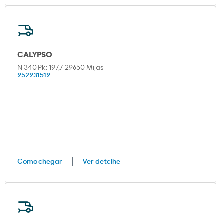
CALYPSO
N-340 Pk: 197,7 29650 Mijas
952931519
Como chegar
Ver detalhe