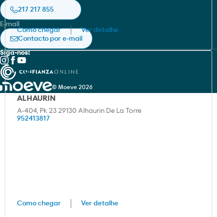
Política de cookies
HSEQ e Sustentabilidade
217 217 855
Aviso legal
E-mail
Como chegar
Ver detalhe
Política de privacidade
Contacto por e-mail
Siga-nos!
© Moeve 2026
ALHAURIN
A-404, Pk 23 29130 Alhaurin De La Torre
952413817
Como chegar
Ver detalhe