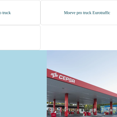
minifuet sticks
 truck
Moeve pro truck Eurotraffic
chorizo revilla
helado cornet