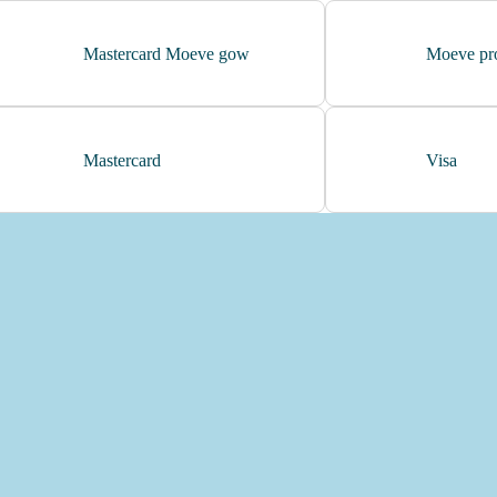
coca cao shake
Mastercard Moeve gow
Moeve pro
jamon curado navidul
helado magnun
helado calippo
Mastercard
Visa