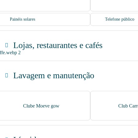
Painéis solares
Telefone público
Lojas, restaurantes e cafés
Pão de forno
Loja Carrefour Exp
Lavagem e manutenção
Ar e Água
Lavagem Manual –
Clube Moeve gow
Club Carr