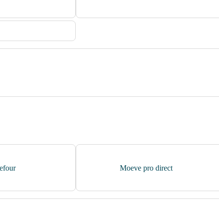
ress
 Jet Wash
efour
Moeve pro direct