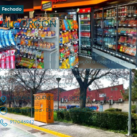
Fechado
ALCORCON
O posto de abastecimento Moeve (antes Cepsa)
ALCORCON em ALCORCON, oferece combustíveis
tradicionais como gasolina ou gasóleo. Dispõe de pão
quente. Além disso, tem à sua disposição a nossa loja, onde
poderá encontrar água engarrafada, refrigerantes, snacks
ou gelados, bem como produtos de higiene pessoal. Venha
visitar-nos. Estamos à sua espera!
LAGUNA-LEGANES, 2 - P.I. URTINSA
Segunda-feira - Domingo: 06:00-23:59
917046942