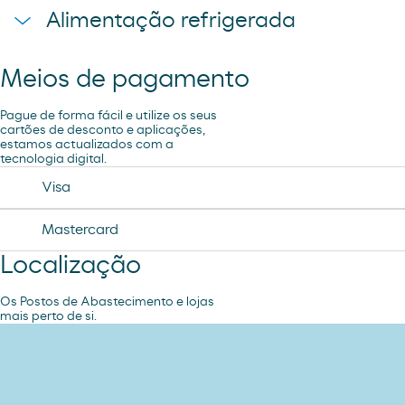
sadwich mediterraneo
Alimentação refrigerada
cheetos pandilla
compresas evax
sadwich pollo
bubles 3 d
preservativos control
Meios de pagamento
coca cao shake
lubricantes durex
minifuet sticks
Pague de forma fácil e utilize os seus
tampax compak
cartões de desconto e aplicações,
estamos actualizados com a
jamon curado navidul
tecnologia digital.
desodorante spray axe
chorizo revilla
Visa
helado magnun
Mastercard
helado cornet
Localização
helado calippo
Os Postos de Abastecimento e lojas
mais perto de si.