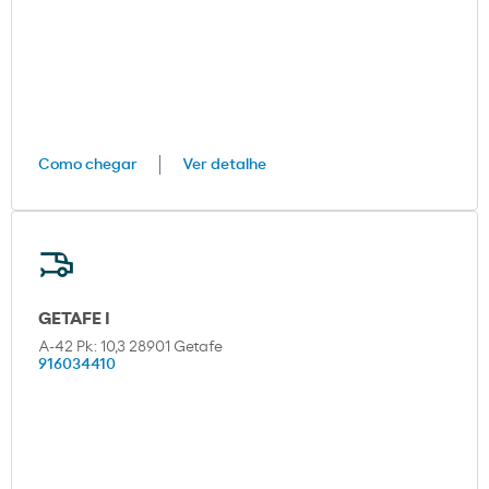
Como chegar
Ver detalhe
GETAFE I
A-42 Pk: 10,3 28901 Getafe
916034410