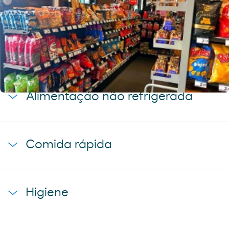
Chegue ao seu destino com os
melhores produtos para o seu veículo.
Líquidos
agua mineral font vella
Alimentação não refrigerada
coca-cola
cerveza mahou 5 estrellas
baguette clasica
cerveza mahou clasica
Comida rápida
donuts
cerveza voll damm
napolitana mixta
cerveza san miguel
starbucks discoveries
galletas filipinos
Higiene
caffe latte kaiku
ruffles
sandwich mixto
lays
toallita dodot