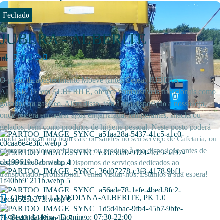
Fechado
JUBERA - ALBERITE
4
O posto de abastecimento Moeve (antes Cepsa) JUBERA -
ALBERITE em ALBERITE, oferece combustíveis tradicionais como
gasolina ou gasóleo. Além disso, tem à sua disposição a nossa loja,
onde poderá encontrar água engarrafada, refrigerantes, snacks ou
gelados, bem como produtos de higiene pessoal. Neste posto poderá
ainda saborear um bom café ou sandes no seu serviço de Cafetaria, ou
comprar qualquer refrigerante ou produto à sua disposição antes de
seguir o seu caminho. Dispomos de serviços dedicados ao
transportador profissional. Venha visitar-nos. Estamos à sua espera!
CTRA. VILLAMEDIANA-ALBERITE, PK 1.0
Segunda-feira - Domingo: 07:30-22:00