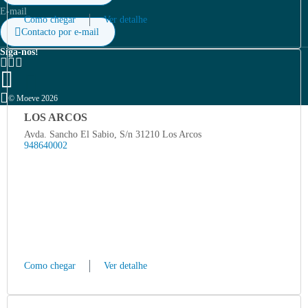
Aviso legal
E-mail
Como chegar
Ver detalhe
Política de privacidade
Contacto por e-mail
Siga-nos!
© Moeve 2026
LOS ARCOS
Avda. Sancho El Sabio, S/n 31210 Los Arcos
948640002
Como chegar
Ver detalhe