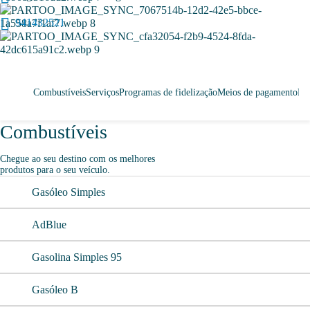
941432521
Combustíveis
Serviços
Programas de fidelização
Meios de pagamento
Lo
Combustíveis
Chegue ao seu destino com os melhores
produtos para o seu veículo.
Gasóleo Simples
AdBlue
Gasolina Simples 95
Gasóleo B