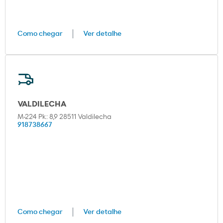
Como chegar
Ver detalhe
VALDILECHA
M-224 Pk: 8,9 28511 Valdilecha
918738667
Como chegar
Ver detalhe