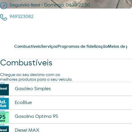
Segunda-feira - Domingo: 06:30-22:30
969323082
Combustíveis
Serviços
Programas de fidelização
Meios de p
Combustíveis
Chegue ao seu destino com os
melhores produtos para o seu veículo.
Gasóleo Simples
EcoBlue
Gasolina Optima 95
Diesel MAX