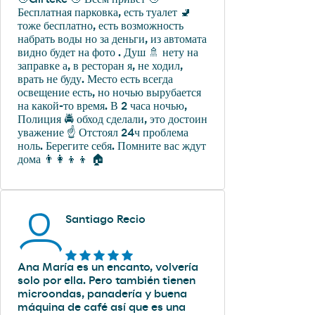
Бесплатная парковка, есть туалет 🚽
тоже бесплатно, есть возможность
набрать воды но за деньги, из автомата
видно будет на фото . Душ 🚿 нету на
заправке а, в ресторан я, не ходил,
врать не буду. Место есть всегда
освещение есть, но ночью вырубается
на какой-то время. В 2 часа ночью,
Полиция 🚔 обход сделали, это достоин
уважение ☝️ Отстоял 24ч проблема
ноль. Берегите себя. Помните вас ждут
дома 👨‍👩‍👦‍👦 🏠
Santiago Recio
Ana María es un encanto, volvería
solo por ella. Pero también tienen
microondas, panadería y buena
máquina de café así que es una