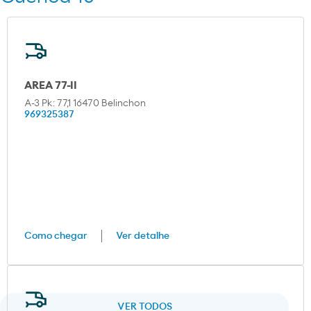
AREA 77-II
A-3 Pk: 77,1 16470 Belinchon
969325387
Como chegar
Ver detalhe
VER TODOS