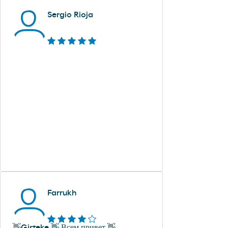
Sergio Rioja
Farrukh
👋Girteke 👋 Всем привет 👋