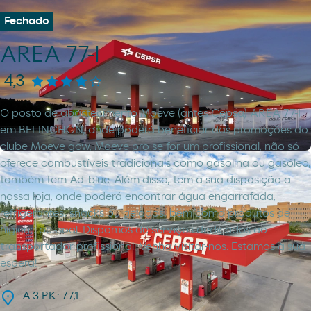
Fechado
AREA 77-I
4,3
O posto de abastecimento Moeve (antes Cepsa) AREA 77-I
em BELINCHON, onde poderá beneficiar das promoções do
clube Moeve gow, Moeve pro se for um profissional, não só
oferece combustíveis tradicionais como gasolina ou gasóleo,
também tem Ad-blue. Além disso, tem à sua disposição a
nossa loja, onde poderá encontrar água engarrafada,
refrigerantes, snacks ou gelados, bem como produtos de
higiene pessoal. Dispomos de serviços dedicados ao
transportador profissional. Venha visitar-nos. Estamos à sua
espera!
A-3 PK: 77,1