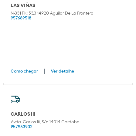
LAS VIÑAS
N-331 Pk: 53,3 14920 Aguilar De La Frontera
957689518
Como chegar
Ver detalhe
CARLOS III
Avda. Carlos Iii, S/n 14014 Cordoba
957963932