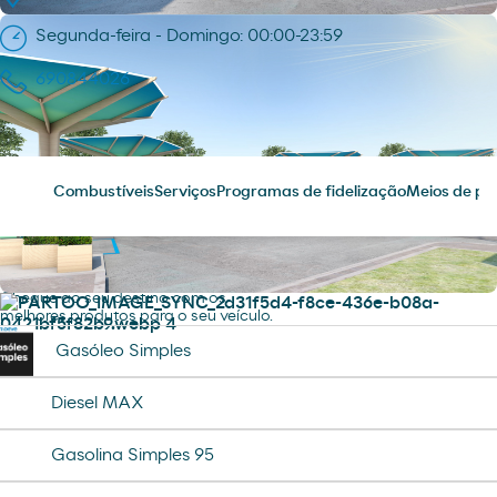
Segunda-feira - Domingo: 00:00-23:59
690844026
Combustíveis
Serviços
Programas de fidelização
Meios de p
Combustíveis
Chegue ao seu destino com os
melhores produtos para o seu veículo.
Gasóleo Simples
Diesel MAX
Gasolina Simples 95