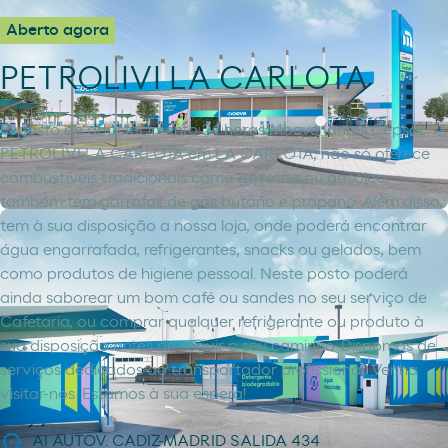
Aberto agora
PETROLIVI LA CARLOTA
O posto de abastecimento 24 horas Moeve (antes Cepsa)
PETROLIVI LA CARLOTA em LA CARLOTA, não só oferece
combustíveis tradicionais como gasolina ou gasóleo,
também tem garrafas de gás butano e propano. Além disso,
tem à sua disposição a nossa loja, onde poderá encontrar
água engarrafada, refrigerantes, snacks ou gelados, bem
como produtos de higiene pessoal. Neste posto poderá
ainda saborear um bom café ou sandes no seu serviço de
Cafetaria, ou comprar qualquer refrigerante ou produto à
sua disposição antes de seguir o seu caminho. Dispomos de
serviços dedicados ao transportador profissional. Venha
visitar-nos. Estamos à sua espera!
AI AUTOV. CADIZ-MADRID SALIDA 434