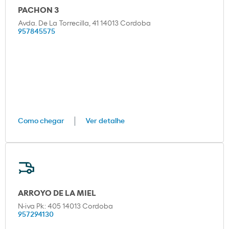
PACHON 3
Avda. De La Torrecilla, 41 14013 Cordoba
957845575
Como chegar
Ver detalhe
ARROYO DE LA MIEL
N-iva Pk: 405 14013 Cordoba
957294130