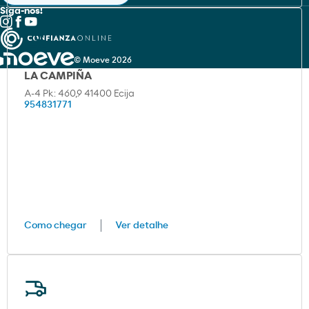
Siga-nos!
© Moeve 2026
LA CAMPIÑA
A-4 Pk: 460,9 41400 Ecija
954831771
Como chegar
Ver detalhe