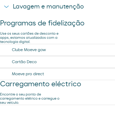
Corner Cafe
Lavagem e manutenção
Chuveiros
Cafetaria Restaurante
Programas de fidelização
Ar e Água
Use os seus cartões de desconto e
Loja
apps, estamos atualizados com a
tecnologia digital.
Clube Moeve gow
R´SPIRO
Cartão Deco
Moeve pro direct
Carregamento eléctrico
Encontre o seu ponto de
carregamento elétrico e carregue o
seu veículo.