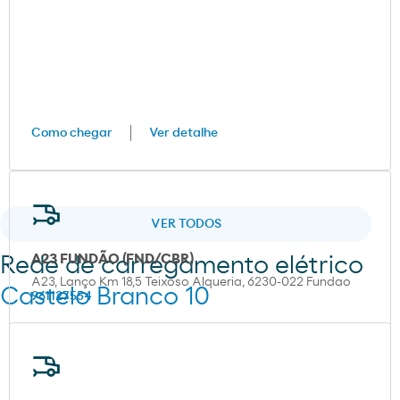
Como chegar
Ver detalhe
VER TODOS
A23 FUNDÃO (FND/CBR)
Rede de carregamento elétrico
A23, Lanço Km 18,5 Teixoso Alqueria, 6230-022 Fundao
Castelo Branco 10
961127554