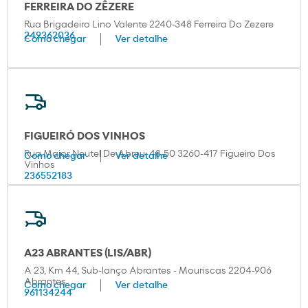
FERREIRA DO ZÊZERE
Rua Brigadeiro Lino Valente 2240-348 Ferreira Do Zezere
249362036
Como chegar
Ver detalhe
FIGUEIRÓ DOS VINHOS
Rua Major Neutel De Abreu, 48-50 3260-417 Figueiro Dos
Como chegar
Ver detalhe
Vinhos
236552183
A23 ABRANTES (LIS/ABR)
A 23, Km 44, Sub-lanço Abrantes - Mouriscas 2204-906
Abrantes
Como chegar
Ver detalhe
961134244