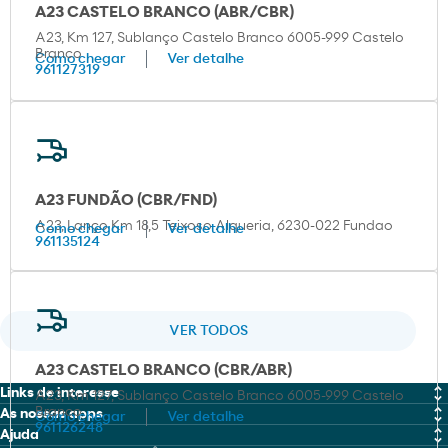
A23 CASTELO BRANCO (ABR/CBR)
A23, Km 127, Sublanço Castelo Branco 6005-999 Castelo
Branco
Como chegar
Ver detalhe
961127319
A23 FUNDÃO (CBR/FND)
A23, Lanço Km 18,5 Teixoso Alqueria, 6230-022 Fundao
Como chegar
Ver detalhe
961135124
VER TODOS
A23 CASTELO BRANCO (CBR/ABR)
Links de interesse
A23, Km 127, Sublanço Castelo Branco 6005-999 Castelo
Branco
As nossas apps
Como chegar
Ver detalhe
MOEVE PRO
961126248
Ajuda
Moeve