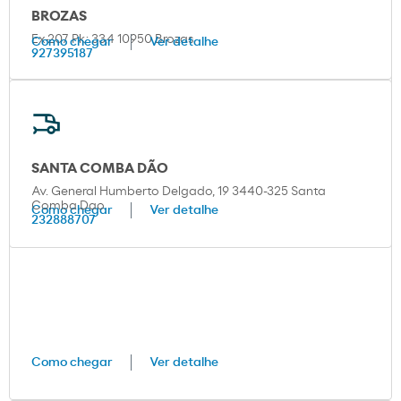
BROZAS
Ex-207 Pk: 33,4 10950 Brozas
Como chegar
Ver detalhe
927395187
SANTA COMBA DÃO
Av. General Humberto Delgado, 19 3440-325 Santa
Comba Dao
Como chegar
Ver detalhe
232888707
Como chegar
Ver detalhe