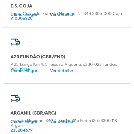
E.S. COJA
Lugar Coutada, Estrada Nacional N.º 344 3305-000 Coja
Como chegar
Ver detalhe
910006320
A23 FUNDÃO (CBR/FND)
A23, Lanço Km 18,5 Teixoso Alqueria, 6230-022 Fundao
961135124
Como chegar
Ver detalhe
ARGANIL (CBR/ARG)
Estrada Nacional 342-4, Km.1,5, São Pedro (Sul) 3300-118
Como chegar
Ver detalhe
Arganil
235204679