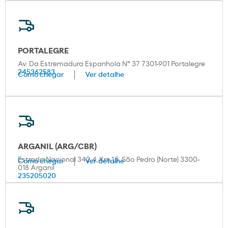
PORTALEGRE
Av. Da Estremadura Espanhola Nº 37 7301-901 Portalegre
245362583
Como chegar
Ver detalhe
ARGANIL (ARG/CBR)
Estrada Nacional 342-4, Km.1,5, São Pedro (Norte) 3300-
Como chegar
Ver detalhe
018 Arganil
235205020