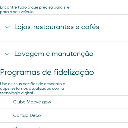
Encontre tudo o que precisa para si e
para o seu veículo.
Lojas, restaurantes e cafés
Loja
Lavagem e manutenção
Programas de fidelização
Ar e Água
Use os seus cartões de desconto e
apps, estamos atualizados com a
tecnologia digital.
Oficina de automóveis
Clube Moeve gow
Cartão Deco
Lavagem Automática de automóveis