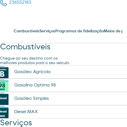
236552183
Combustíveis
Serviços
Programas de fidelização
Meios de p
Combustíveis
Chegue ao seu destino com os
melhores produtos para o seu veículo.
Gasóleo Agrícola
Gasolina Optima 98
Gasóleo Simples
Diesel MAX
Serviços