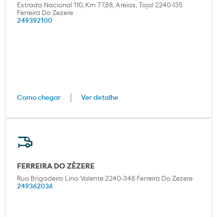
Estrada Nacional 110, Km 77,88, Areias, Tojal 2240-135
Ferreira Do Zezere
249392100
Como chegar
Ver detalhe
FERREIRA DO ZÊZERE
Rua Brigadeiro Lino Valente 2240-348 Ferreira Do Zezere
249362036