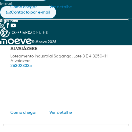
E-mail
Como chegar
Ver detalhe
Política de privacidade
Contacto por e-mail
Siga-nos!
© Moeve 2026
ALVAIÁZERE
Loteamento Industrial Saganga, Lote 3 E 4 3250-111
Alvaiazere
263023335
Como chegar
Ver detalhe