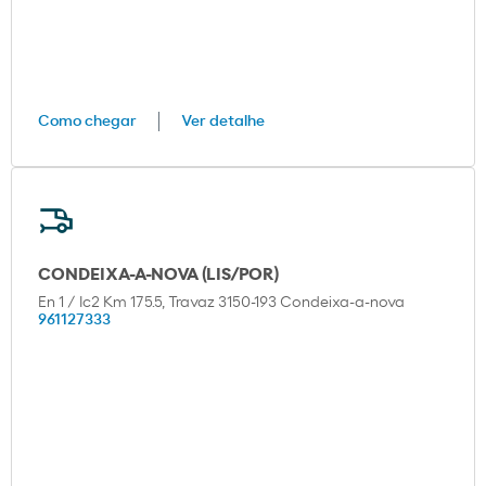
Como chegar
Ver detalhe
CONDEIXA-A-NOVA (LIS/POR)
En 1 / Ic2 Km 175.5, Travaz 3150-193 Condeixa-a-nova
961127333