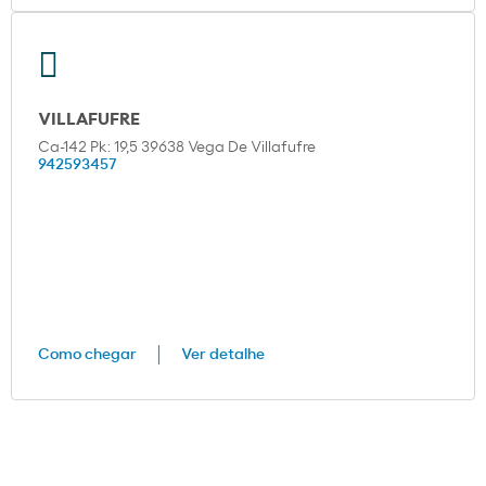
VILLAFUFRE
Ca-142 Pk: 19,5 39638 Vega De Villafufre
942593457
Como chegar
Ver detalhe