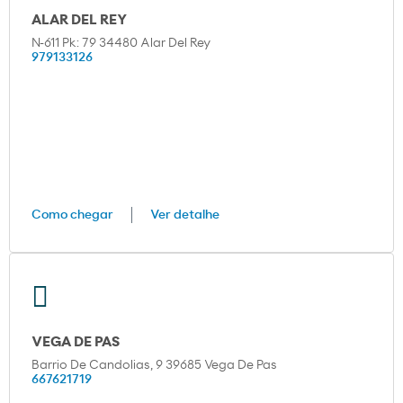
ALAR DEL REY
N-611 Pk: 79 34480 Alar Del Rey
979133126
Como chegar
Ver detalhe
VEGA DE PAS
Barrio De Candolias, 9 39685 Vega De Pas
667621719