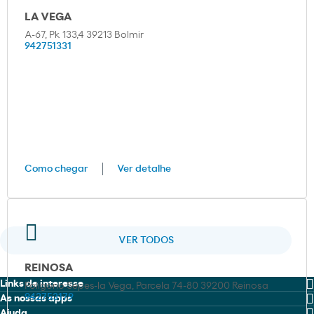
LA VEGA
A-67, Pk 133,4 39213 Bolmir
942751331
Como chegar
Ver detalhe
VER TODOS
REINOSA
Links de interesse
Poligono Sepes-la Vega, Parcela 74-80 39200 Reinosa
942753179
As nossas apps
MOEVE PRO
Ajuda