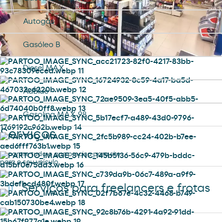
Autogás
Gasóleo B
Diesel MAX
AdBlue
Gasolina MAX 98
Serviços
Encontre tudo o que precisa para si e
para o seu veículo.
Serviços para freelancers e frotas