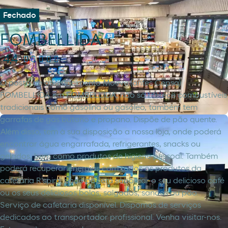
Fechado
FOMBELLIDA
4,4
O posto de abastecimento Moeve (antes Cepsa)
FOMBELLIDA em FOMBELLIDA, não só oferece combustíveis
tradicionais como gasolina ou gasóleo, também tem
garrafas de gás butano e propano. Dispõe de pão quente.
Além disso, tem à sua disposição a nossa loja, onde poderá
encontrar água engarrafada, refrigerantes, snacks ou
gelados, bem como produtos de higiene pessoal. Também
poderá recuperar energias com todos os produtos da
cafetaria R'spiro, onde poderá saborear o seu delicioso café
ou os seus deliciosos bolos, salgados, sandes ou pão.
Serviço de cafetaria disponível. Dispomos de serviços
dedicados ao transportador profissional. Venha visitar-nos.