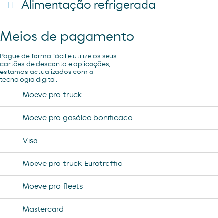
Alimentação refrigerada
cheetos pandilla
compresas evax
sadwich pollo
bubles 3 d
preservativos control
Meios de pagamento
coca cao shake
lubricantes durex
minifuet sticks
Pague de forma fácil e utilize os seus
tampax compak
cartões de desconto e aplicações,
estamos actualizados com a
jamon curado navidul
tecnologia digital.
desodorante spray axe
chorizo revilla
Moeve pro truck
helado magnun
Moeve pro gasóleo bonificado
helado cornet
Visa
helado calippo
Moeve pro truck Eurotraffic
Moeve pro fleets
Mastercard