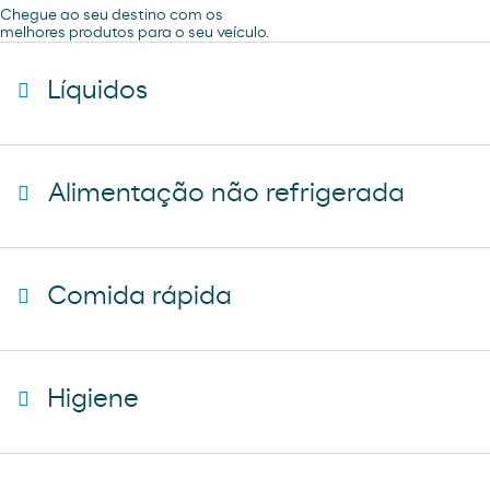
Chegue ao seu destino com os
melhores produtos para o seu veículo.
Líquidos
agua mineral font vella
Alimentação não refrigerada
coca-cola
cerveza mahou 5 estrellas
baguette clasica
cerveza mahou clasica
Comida rápida
donuts
cerveza voll damm
napolitana mixta
cerveza san miguel
starbucks discoveries
galletas filipinos
Higiene
caffe latte kaiku
ruffles
sandwich mixto
lays
toallita dodot
sadwich mediterraneo