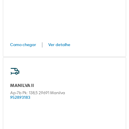
Como chegar
Ver detalhe
MANILVA II
Ap-7b Pk: 138,5 29691 Manilva
952893183