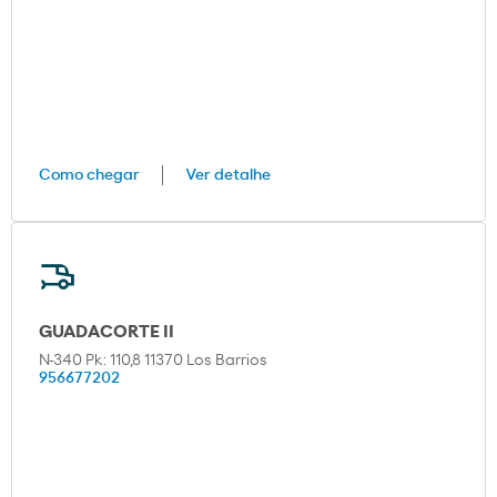
Como chegar
Ver detalhe
GUADACORTE II
N-340 Pk: 110,8 11370 Los Barrios
956677202