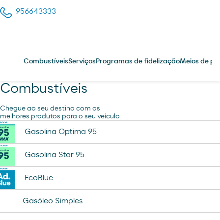
956643333
Combustíveis
Serviços
Programas de fidelização
Meios de p
Combustíveis
Chegue ao seu destino com os
melhores produtos para o seu veículo.
Gasolina Optima 95
Gasolina Star 95
EcoBlue
Gasóleo Simples