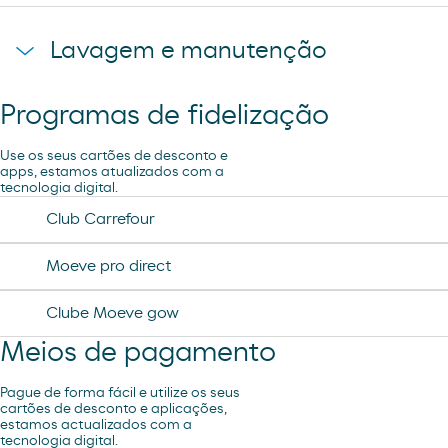
Loja
Lavagem e manutenção
Programas de fidelização
Lavagem Manual – Jet Wash
Use os seus cartões de desconto e
apps, estamos atualizados com a
tecnologia digital.
Lavagem Automática de automóveis
Club Carrefour
Ar e Água
Moeve pro direct
Clube Moeve gow
Aspiração
Meios de pagamento
Pague de forma fácil e utilize os seus
cartões de desconto e aplicações,
estamos actualizados com a
tecnologia digital.