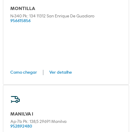
MONTILLA
N-340 Pk: 134 11312 San Enrique De Guadiaro
956615856
Como chegar
Ver detalhe
MANILVA I
Ap-7b Pk: 138,5 29691 Manilva
952892480