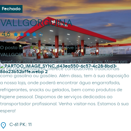
Fechado
VALLGORGUINA
4,6
O posto de abastecimento Moeve (antes Cepsa)
VALLGORGUINA em VALLGORGUINA, onde poderá
beneficiar das promoções do clube Moeve gow, Moeve pro
se for um profissional, oferece combustíveis tradicionais
como gasolina ou gasóleo. Além disso, tem à sua disposição
a nossa loja, onde poderá encontrar água engarrafada,
refrigerantes, snacks ou gelados, bem como produtos de
higiene pessoal. Dispomos de serviços dedicados ao
transportador profissional. Venha visitar-nos. Estamos à sua
espera!
C-61 PK: 11