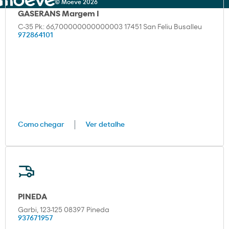
© Moeve 2026
GASERANS Margem I
C-35 Pk: 66,700000000000003 17451 San Feliu Busalleu
972864101
Como chegar
Ver detalhe
PINEDA
Garbi, 123-125 08397 Pineda
937671957