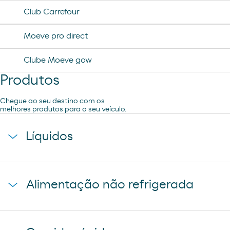
Club Carrefour
Moeve pro direct
Clube Moeve gow
Produtos
Chegue ao seu destino com os
melhores produtos para o seu veículo.
Líquidos
agua mineral font vella
Alimentação não refrigerada
coca-cola
cerveza mahou 5 estrellas
baguette clasica
cerveza mahou clasica