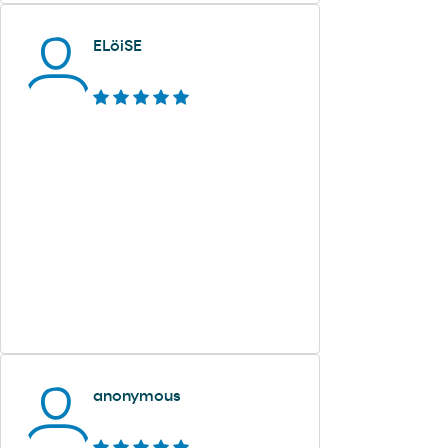
ELöiSE
anonymous