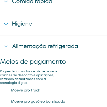
Comida rápida
donuts
cerveza voll damm
napolitana mixta
cerveza san miguel
starbucks discoveries
galletas filipinos
Higiene
caffe latte kaiku
ruffles
sandwich mixto
lays
toallita dodot
sadwich mediterraneo
Alimentação refrigerada
cheetos pandilla
compresas evax
sadwich pollo
bubles 3 d
preservativos control
Meios de pagamento
coca cao shake
lubricantes durex
minifuet sticks
Pague de forma fácil e utilize os seus
tampax compak
cartões de desconto e aplicações,
estamos actualizados com a
jamon curado navidul
tecnologia digital.
desodorante spray axe
chorizo revilla
Moeve pro truck
helado magnun
Moeve pro gasóleo bonificado
helado cornet