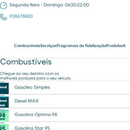
Segunda-feira - Domingo: 06:30-22:00
938678883
Combustíveis
Serviços
Programas de fidelização
Produtos
Me
Combustíveis
Chegue ao seu destino com os
melhores produtos para o seu veículo.
Gasóleo Simples
Diesel MAX
Gasolina Optima 98
Gasolina Star 95