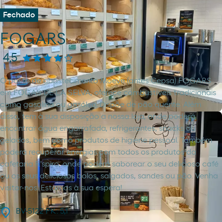
Fechado
FOGARS
4,5
O posto de abastecimento Moeve (antes Cepsa) FOGARS
em FOGAS DE LA SELVA, oferece combustíveis tradicionais
como gasolina ou gasóleo. Dispõe de pão quente. Além
disso, tem à sua disposição a nossa loja, onde poderá
encontrar água engarrafada, refrigerantes, snacks ou
gelados, bem como produtos de higiene pessoal. Também
poderá recuperar energias com todos os produtos da
cafetaria R'spiro, onde poderá saborear o seu delicioso café
ou os seus deliciosos bolos, salgados, sandes ou pão. Venha
visitar-nos. Estamos à sua espera!
BV-5122 PK: 5,1