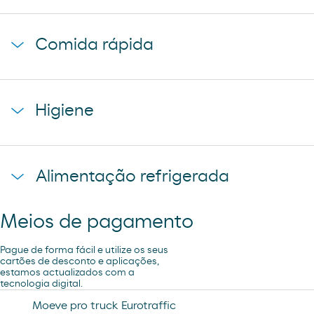
cerveza mahou 5 estrellas
baguette clasica
cerveza mahou clasica
Comida rápida
donuts
cerveza voll damm
napolitana mixta
cerveza san miguel
starbucks discoveries
galletas filipinos
Higiene
caffe latte kaiku
ruffles
sandwich mixto
lays
toallita dodot
sadwich mediterraneo
Alimentação refrigerada
cheetos pandilla
compresas evax
sadwich pollo
bubles 3 d
preservativos control
Meios de pagamento
coca cao shake
lubricantes durex
minifuet sticks
Pague de forma fácil e utilize os seus
tampax compak
cartões de desconto e aplicações,
estamos actualizados com a
jamon curado navidul
tecnologia digital.
desodorante spray axe
chorizo revilla
Moeve pro truck Eurotraffic