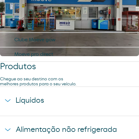
Use os seus cartões de desconto e
R´SPIRO
apps, estamos atualizados com a
tecnologia digital.
Club Carrefour
Clube Moeve gow
Moeve pro direct
Produtos
Chegue ao seu destino com os
melhores produtos para o seu veículo.
Líquidos
agua mineral font vella
Alimentação não refrigerada
coca-cola