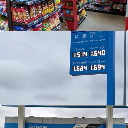
Serviços
Encontre tudo o que precisa para si e
para o seu veículo.
Telefone público
Painéis solares
Lojas, restaurantes e cafés
Loja Moeve Market - Depaso
Lavagem e manutenção
Pão de forno
Programas de fidelização
Ar e Água