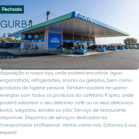
Fechado
GURB-I
4,3
O posto de abastecimento Moeve (antes Cepsa) GURB-I em
GURB, oferece combustíveis tradicionais como gasolina ou
gasóleo. Dispõe de pão quente. Além disso, tem à sua
disposição a nossa loja, onde poderá encontrar água
engarrafada, refrigerantes, snacks ou gelados, bem como
produtos de higiene pessoal. Também poderá recuperar
energias com todos os produtos da cafetaria R'spiro, onde
poderá saborear o seu delicioso café ou os seus deliciosos
bolos, salgados, sandes ou pão. Serviço de restaurante
disponível. Dispomos de serviços dedicados ao
transportador profissional. Venha visitar-nos. Estamos à sua
espera!