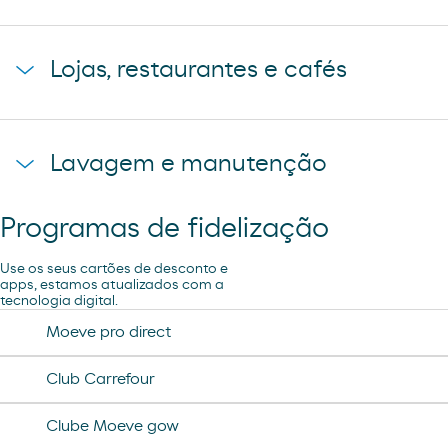
Estacionamento de camiões
Lojas, restaurantes e cafés
Chuveiros
R´SPIRO
Lavagem e manutenção
Pão de forno
Programas de fidelização
Ar e Água
Use os seus cartões de desconto e
Loja Carrefour Express
apps, estamos atualizados com a
tecnologia digital.
Moeve pro direct
Cafetaria Restaurante
Club Carrefour
Clube Moeve gow