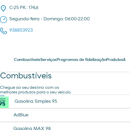
C-25 PK: 174,6
Segunda-feira - Domingo: 06:00-22:00
938853923
Combustíveis
Serviços
Programas de fidelização
Produtos
Me
Combustíveis
Chegue ao seu destino com os
melhores produtos para o seu veículo.
Gasolina Simples 95
AdBlue
Gasolina MAX 98