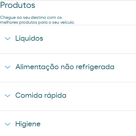
Produtos
Chegue ao seu destino com os
melhores produtos para o seu veículo.
Líquidos
agua mineral font vella
Alimentação não refrigerada
coca-cola
cerveza mahou 5 estrellas
baguette clasica
cerveza mahou clasica
Comida rápida
donuts
cerveza voll damm
napolitana mixta
cerveza san miguel
starbucks discoveries
galletas filipinos
Higiene
caffe latte kaiku
ruffles