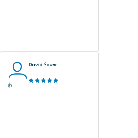
David Šauer
👍