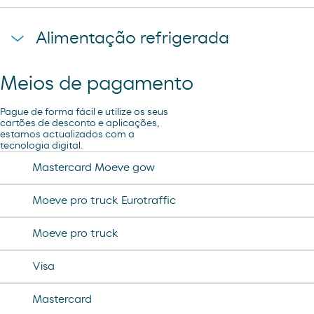
sandwich mixto
lays
toallita dodot
sadwich mediterraneo
Alimentação refrigerada
cheetos pandilla
compresas evax
sadwich pollo
bubles 3 d
preservativos control
Meios de pagamento
coca cao shake
lubricantes durex
minifuet sticks
Pague de forma fácil e utilize os seus
tampax compak
cartões de desconto e aplicações,
estamos actualizados com a
jamon curado navidul
tecnologia digital.
desodorante spray axe
chorizo revilla
Mastercard Moeve gow
helado magnun
Moeve pro truck Eurotraffic
helado cornet
Moeve pro truck
helado calippo
Visa
Mastercard