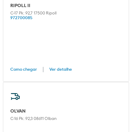
RIPOLL II
C-17 Pk: 92,7 17500 Ripoll
972700085
Como chegar
Ver detalhe
OLVAN
C-16 Pk: 92,3 08611 Olban