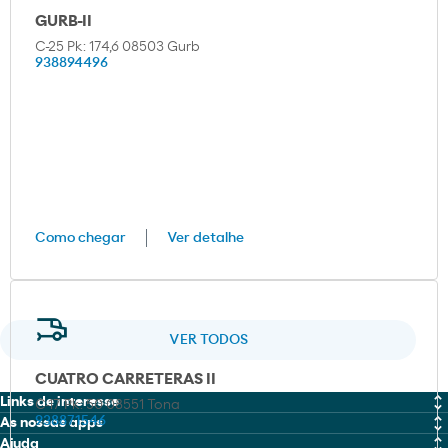
GURB-II
C-25 Pk: 174,6 08503 Gurb
938894496
Como chegar
Ver detalhe
VER TODOS
CUATRO CARRETERAS II
Links de interesse
C-17 Pk: 50 08551 Tona
938871546
As nossas apps
MOEVE PRO
Ajuda