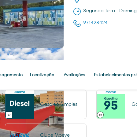
Segunda-feira - Doming
971428424
 pagamento
Localização
Avaliações
Estabelecimentos pr
Gasóleo Simples
Ga
Clube Moeve