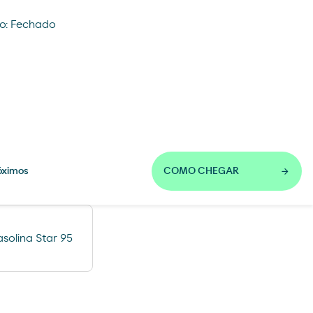
o: Fechado
óximos
COMO CHEGAR
solina Star 95