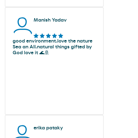
Manish Yadav
good environment.love the nature
Sea an All.natural things gifted by
God love it 🌊🚢
erika pataky