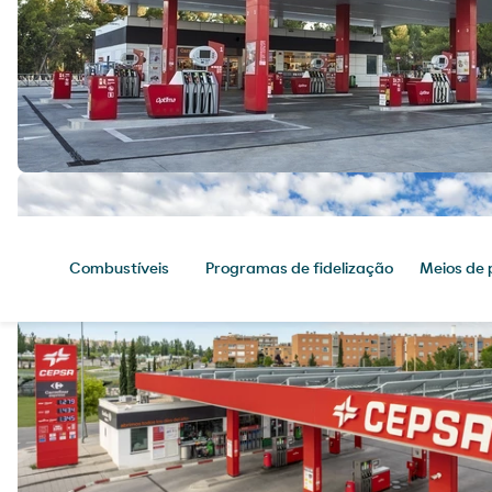
Combustíveis
Programas de fidelização
Meios de
Combustíveis
Chegue ao seu destino com os
melhores produtos para o seu
veículo.
Programas de