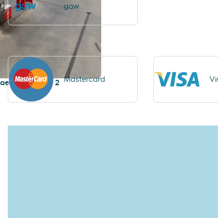
gow
Mastercard
Vi