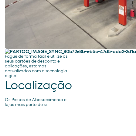
fidelização
Use os seus cartões de desconto
e apps, estamos atualizados com
a tecnologia digital.
Meios de pagamento
Pague de forma fácil e utilize os
seus cartões de desconto e
aplicações, estamos
actualizados com a tecnologia
digital.
Localização
Os Postos de Abastecimento e
lojas mais perto de si.