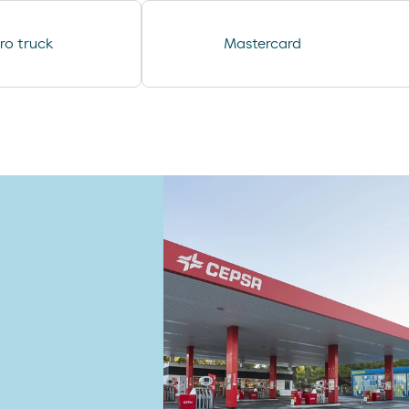
minifuet sticks
ro truck
Mastercard
chorizo revilla
helado cornet