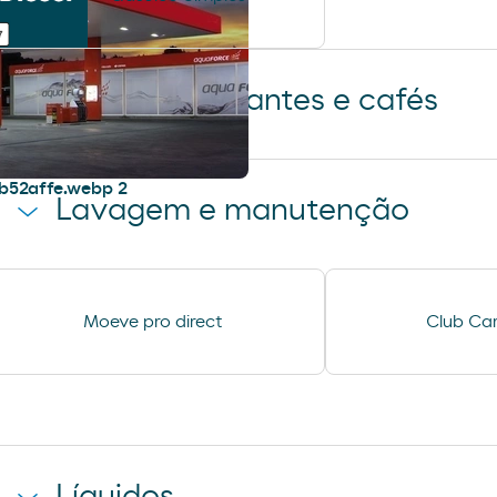
Lojas, restaurantes e cafés
Cafetaria Restaurante
Loja Moeve Mark
Lavagem e manutenção
Lavagem Manual – Jet Wash
Ar e Água
Moeve pro direct
Club Car