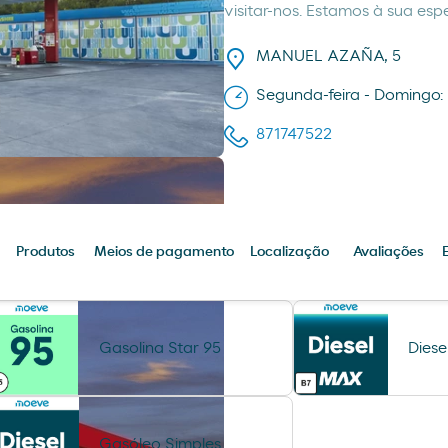
visitar-nos. Estamos à sua esp
MANUEL AZAÑA, 5
Segunda-feira - Domingo:
871747522
Produtos
Meios de pagamento
Localização
Avaliações
Gasolina Star 95
Dies
Gasóleo Simples