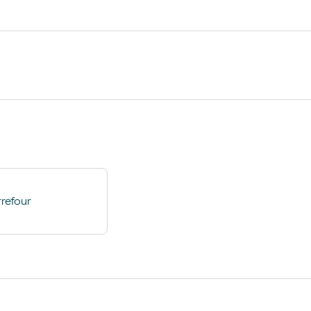
et - Depaso
Pão de forno
Lavagem Automática de
refour
automóveis