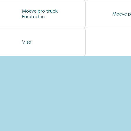
coca cao shake
Moeve pro truck
Moeve p
jamon curado navidul
Eurotraffic
helado magnun
helado calippo
Visa