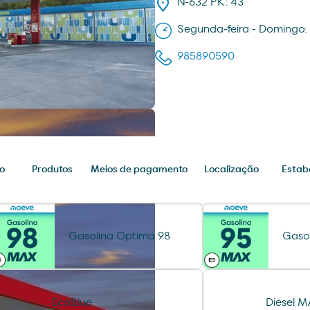
N-632 PK: 43
Segunda-feira - Domingo:
985890590
o
Produtos
Meios de pagamento
Localização
Estab
Gasolina Optima 98
Gaso
EcoBlue
Diesel 