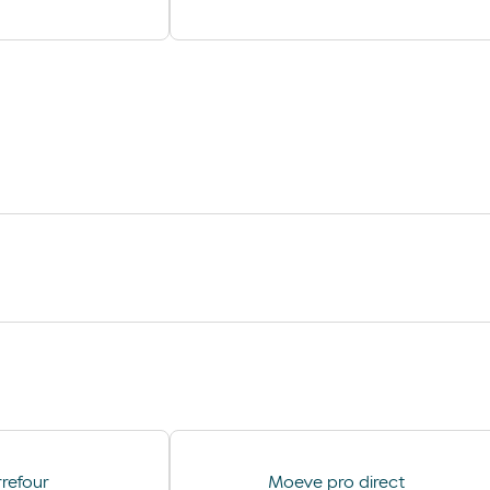
 – Jet Wash
Limpeza de Tapetes
refour
Moeve pro direct