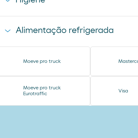
Higiene
sandwich mixto
sadwich pollo
toallita dodot
Alimentação refrigerada
preservativos control
tampax compak
coca cao shake
Moeve pro truck
Masterc
jamon curado navidul
helado magnun
helado calippo
Moeve pro truck
Visa
Eurotraffic