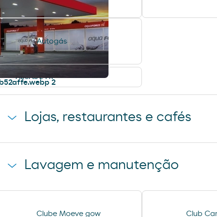
Autogás
Aberto 24 h
Lojas, restaurantes e cafés
Loja Moeve Market - Depaso
Lavagem e manutenção
Lavagem Automática de
Lavagem Manual
Clube Moeve gow
Club Car
automóveis