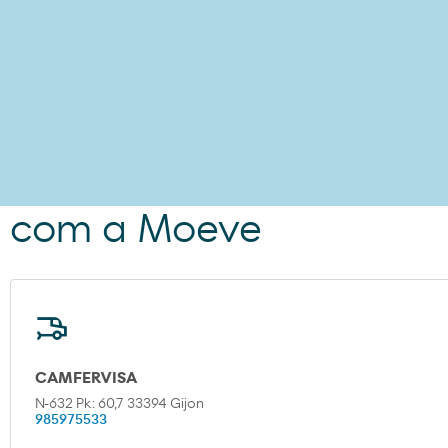
m com a Moeve
CAMFERVISA
N-632 Pk: 60,7 33394 Gijon
985975533