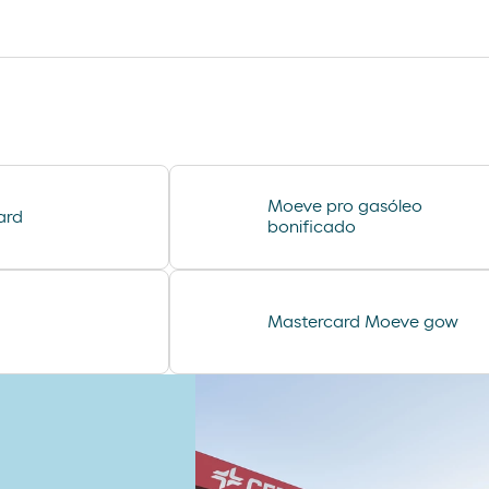
sadwich mediterraneo
compresas evax
lubricantes durex
desodorante spray axe
minifuet sticks
Moeve pro gasóleo
ard
chorizo revilla
bonificado
helado cornet
Mastercard Moeve gow