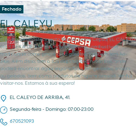
Fechado
EL CALEYU
O posto de abastecimento Moeve (antes Cepsa) EL CALEYU
em RIBERA DE ARRIBA, não só oferece combustíveis
tradicionais como gasolina ou gasóleo, também tem Ad-
blue. Além disso, tem à sua disposição a nossa loja, onde
poderá encontrar água engarrafada, refrigerantes, snacks
ou gelados, bem como produtos de higiene pessoal. Venha
visitar-nos. Estamos à sua espera!
EL CALEYO DE ARRIBA, 41.
Segunda-feira - Domingo: 07:00-23:00
670521093