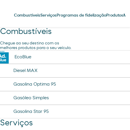
Combustíveis
Serviços
Programas de fidelização
Produtos
Me
Combustíveis
Chegue ao seu destino com os
melhores produtos para o seu veículo.
EcoBlue
Diesel MAX
Gasolina Optima 95
Gasóleo Simples
Gasolina Star 95
Serviços