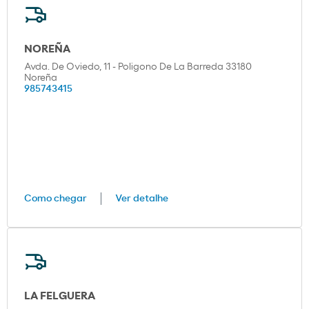
NOREÑA
Avda. De Oviedo, 11 - Poligono De La Barreda 33180
Noreña
985743415
Como chegar
Ver detalhe
LA FELGUERA