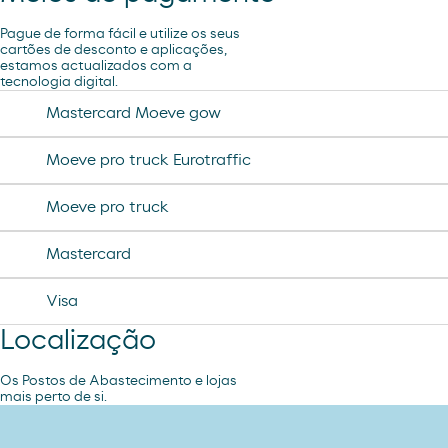
lubricantes durex
minifuet sticks
Pague de forma fácil e utilize os seus
tampax compak
cartões de desconto e aplicações,
estamos actualizados com a
jamon curado navidul
tecnologia digital.
desodorante spray axe
chorizo revilla
Mastercard Moeve gow
helado magnun
Moeve pro truck Eurotraffic
helado cornet
Moeve pro truck
helado calippo
Mastercard
Visa
Localização
Os Postos de Abastecimento e lojas
mais perto de si.