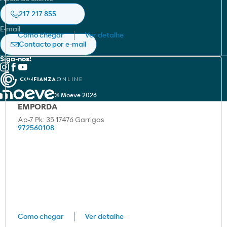
Política de cookies
HSEQ e Sustentabilidade
217 217 855
Aviso legal
E-mail
Como chegar
Ver detalhe
Política de privacidade
Contacto por e-mail
Siga-nos!
© Moeve 2026
EMPORDA
Ap-7 Pk: 35 17476 Garrigas
972560108
Como chegar
Ver detalhe