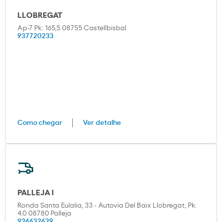
LLOBREGAT
Ap-7 Pk: 165,5 08755 Castellbisbal
937720233
Como chegar
Ver detalhe
PALLEJA I
Ronda Santa Eulalia, 33 - Autovia Del Baix Llobregat, Pk
4.0 08780 Palleja
936632639