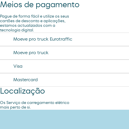
Meios de pagamento
coca cao shake
lubricantes durex
minifuet sticks
Pague de forma fácil e utilize os seus
tampax compak
cartões de desconto e aplicações,
estamos actualizados com a
jamon curado navidul
tecnologia digital.
desodorante spray axe
chorizo revilla
Moeve pro truck Eurotraffic
helado magnun
Moeve pro truck
helado cornet
Visa
helado calippo
Mastercard
Localização
Os Serviço de carregamento elétrico
mais perto de si.