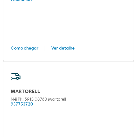
Como chegar
Ver detalhe
MARTORELL
N-ii Pk: 591,3 08760 Martorell
937753720