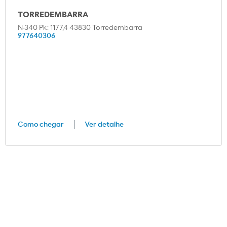
TORREDEMBARRA
N-340 Pk: 1177,4 43830 Torredembarra
977640306
Como chegar
Ver detalhe