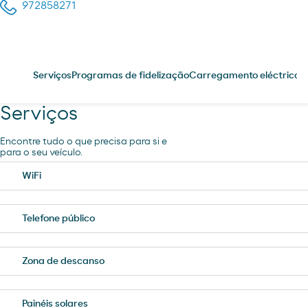
972858271
Serviços
Programas de fidelização
Carregamento eléctrico
P
Serviços
Encontre tudo o que precisa para si e
para o seu veículo.
WiFi
Telefone público
Zona de descanso
Painéis solares