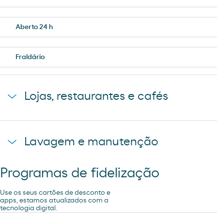
Aberto 24 h
Fraldário
Lojas, restaurantes e cafés
R´SPIRO
Lavagem e manutenção
Loja Moeve Market - Depaso
Programas de fidelização
Ar e Água
Use os seus cartões de desconto e
Pão de forno
apps, estamos atualizados com a
tecnologia digital.