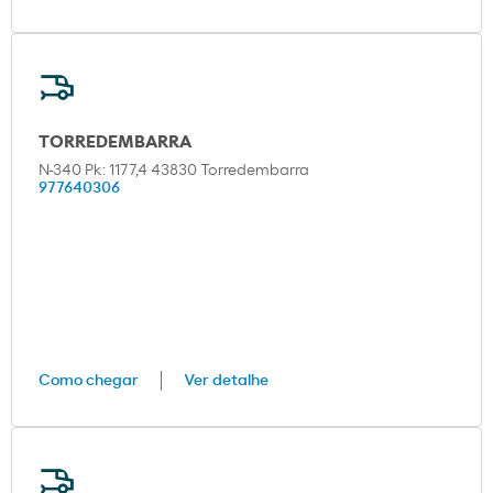
TORREDEMBARRA
N-340 Pk: 1177,4 43830 Torredembarra
977640306
Como chegar
Ver detalhe