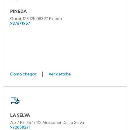
PINEDA
Garbi, 123-125 08397 Pineda
937671957
Como chegar
Ver detalhe
LA SELVA
Ap-7 Pk: 86 17412 Massanet De La Selva
972858271