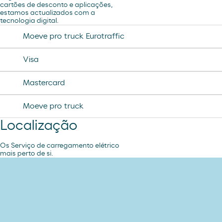
tampax compak
cartões de desconto e aplicações,
estamos actualizados com a
jamon curado navidul
tecnologia digital.
desodorante spray axe
chorizo revilla
Moeve pro truck Eurotraffic
helado magnun
Visa
helado cornet
Mastercard
helado calippo
Moeve pro truck
Localização
Os Serviço de carregamento elétrico
mais perto de si.