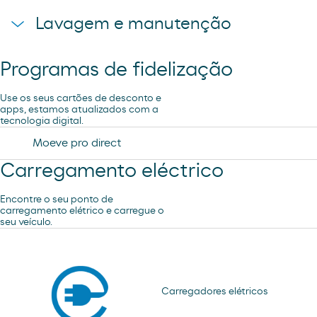
Pão de forno
Lavagem e manutenção
Loja Moeve Market - Depaso
Programas de fidelização
Aspiração
Use os seus cartões de desconto e
apps, estamos atualizados com a
tecnologia digital.
Lavagem Manual – Jet Wash
Moeve pro direct
Carregamento eléctrico
Lavagem Automática de automóveis
Encontre o seu ponto de
carregamento elétrico e carregue o
seu veículo.
Subscrição de lavagem automática
Carregadores elétricos