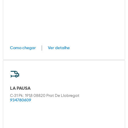
Como chegar
Ver detalhe
LA PAUSA
C-31 Pk: 191,8 08820 Prat De Llobregat
934780609