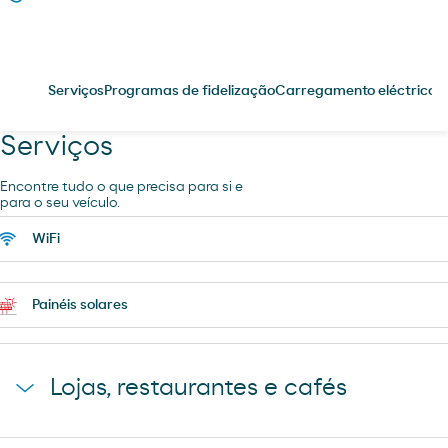
Serviços
Programas de fidelização
Carregamento eléctrico
P
Serviços
Encontre tudo o que precisa para si e
para o seu veículo.
WiFi
Painéis solares
Lojas, restaurantes e cafés