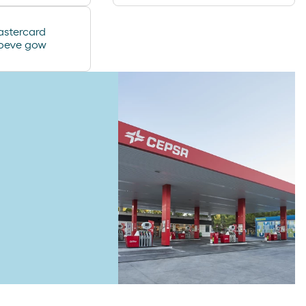
stercard
oeve gow