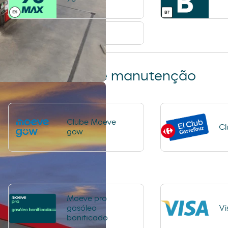
Telefone público
Lavagem e manutenção
Lavagem Automática de
Lavagem Man
Clube Moeve
Cl
automóveis
Wash
gow
Moeve pro
gasóleo
Vi
bonificado