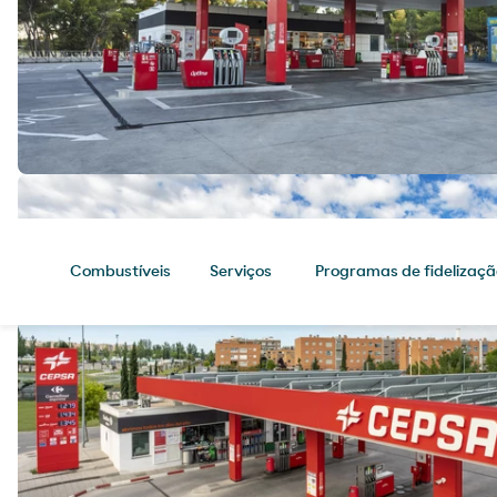
Combustíveis
Serviços
Programas de fidelizaçã
Combustíveis
Chegue ao seu destino com os
melhores produtos para o seu
veículo.