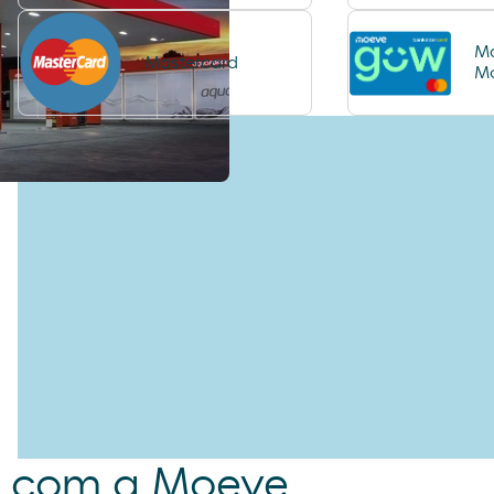
Ma
Mastercard
M
m com a Moeve