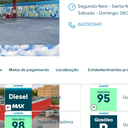
Segunda-feira - Sexta-fe
Sábado - Domingo: 08:0
662082640
o
Meios de pagamento
Localização
Estabelecimentos pr
Diesel MAX
Ga
Gasolina Optima
Ga
98