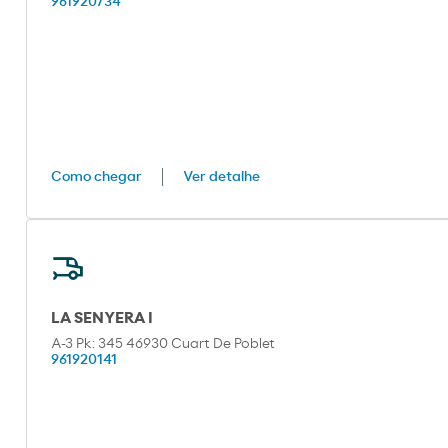
961920734
Como chegar
Ver detalhe
LA SENYERA I
A-3 Pk: 345 46930 Cuart De Poblet
961920141