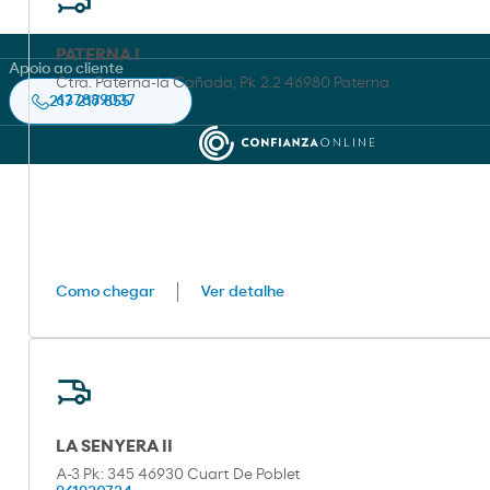
PATERNA I
As nossas apps
Apoio ao cliente
Ctra. Paterna-la Cañada, Pk 2.2 46980 Paterna
217 217 855
637889037
Moeve
Moeve pro
Como chegar
Ver detalhe
LA SENYERA II
A-3 Pk: 345 46930 Cuart De Poblet