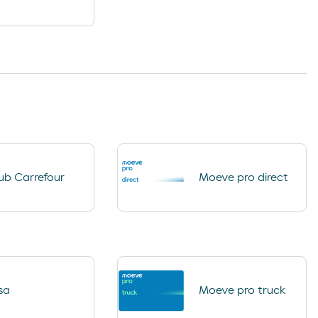
ual – Jet
Ar e Água
ub Carrefour
Moeve pro direct
sa
Moeve pro truck