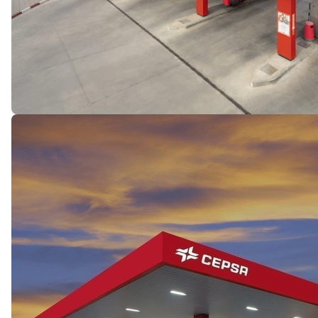
Serviços
Encontre tudo o que precisa para
si e para o seu veículo.
Programas de
fidelização
Use os seus cartões de desconto
e apps, estamos atualizados com
a tecnologia digital.
Meios de pagamento
Pague de forma fácil e utilize os