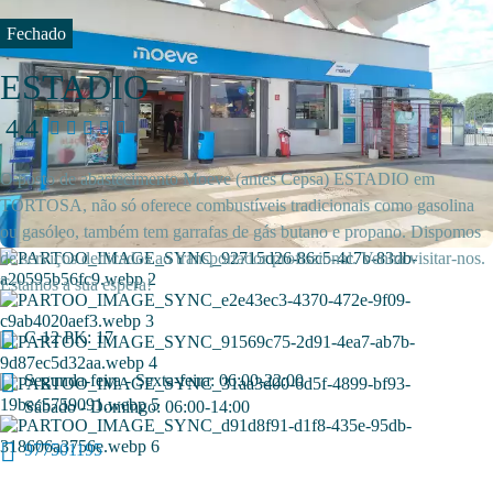
Fechado
ESTADIO
4,4
O posto de abastecimento Moeve (antes Cepsa) ESTADIO em
TORTOSA, não só oferece combustíveis tradicionais como gasolina
ou gasóleo, também tem garrafas de gás butano e propano. Dispomos
de serviços dedicados ao transportador profissional. Venha visitar-nos.
Estamos à sua espera!
C-12 PK: 17
Segunda-feira - Sexta-feira: 06:00-22:00
Sábado - Domingo: 06:00-14:00
977501195