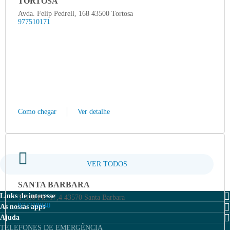
TORTOSA
Avda. Felip Pedrell, 168 43500 Tortosa
977510171
Como chegar
Ver detalhe
VER TODOS
SANTA BARBARA
Links de interesse
T-310 Pk: 17,4 43570 Santa Barbara
977718040
As nossas apps
MOEVE PRO
Ajuda
Moeve
TELEFONES DE EMERGÊNCIA
Fichas de dados de Segurança (FDS)