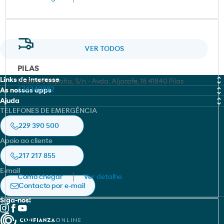
VER TODOS
PILAS
Links de interesse
Plaza De España, S/n - Avda. Aljarafe, 18 41840 Pilas
674340882
As nossas apps
MOEVE PRO
Ajuda
Moeve
TELEFONES DE EMERGÊNCIA
Fichas de dados de Segurança (FDS)
Canal de Integridade
Moeve pro
229 390 500
Localizador de certificados
Livro de Reclamações Online
Apoio ao cliente
Prevenção de Acidentes Graves
Política de cookies
HSEQ e Sustentabilidade
217 217 855
Aviso legal
E-mail
Como chegar
Ver detalhe
Política de privacidade
Contacto por e-mail
Siga-nos!