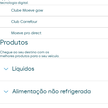
tecnologia digital.
Lavagem Manual – Jet Wash
Clube Moeve gow
Lavagem Automática de automóveis
Club Carrefour
Moeve pro direct
Produtos
Chegue ao seu destino com os
melhores produtos para o seu veículo.
Líquidos
agua mineral font vella
Alimentação não refrigerada
coca-cola
cerveza mahou 5 estrellas
baguette clasica