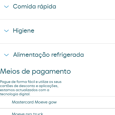
cerveza mahou clasica
Comida rápida
donuts
cerveza voll damm
napolitana mixta
cerveza san miguel
starbucks discoveries
galletas filipinos
Higiene
caffe latte kaiku
ruffles
sandwich mixto
lays
toallita dodot
sadwich mediterraneo
Alimentação refrigerada
cheetos pandilla
compresas evax
sadwich pollo
bubles 3 d
preservativos control
Meios de pagamento
coca cao shake
lubricantes durex
minifuet sticks
Pague de forma fácil e utilize os seus
tampax compak
cartões de desconto e aplicações,
estamos actualizados com a
jamon curado navidul
tecnologia digital.
desodorante spray axe
chorizo revilla
Mastercard Moeve gow
helado magnun
Moeve pro truck